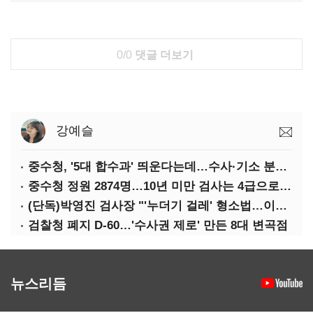
0/0
댓글 더보기
강예슬
중수청, '5대 합수과' 띄운다는데…수사·기소 분리로 협력방안 '부재'
중수청 정원 2874명…10년 미만 검사는 4급으로 임용
(단독)박영진 검사장 "'누더기 걸레' 형소법…이재명 대통령 책임져야"
검찰청 폐지 D-60…'수사권 제로' 만든 8대 변곡점
뉴스리듬