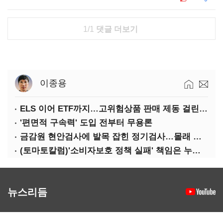
1/1
댓글 더보기
이종용
ELS 이어 ETF까지…고위험상품 판매 제동 걸린 은행
'편면적 구속력' 도입 전부터 무용론
금감원 현안검사에 발목 잡힌 정기검사…몰래 웃는 금융권
(토마토칼럼)'소비자보호 정책 실패' 책임은 누가 지나
뉴스리듬