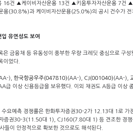
 16건 ▲케이비자산운용 13건 ▲키움투자자산운용 7건 
(30.8%)과 케이비자산운용(25.0%)의 공시 건수가 전
편입 유연성도 보여
목은 금융채 등 유동성이 풍부한 우량 크레딧 중심으로 구성
목이었다.
AA-),
한국항공우주(047810)
(AA-),
CJ(001040)
(AA-),
등은 AA급 이상 신용등급을 보유했다. 이외 채권도 A등급 이상 
요예측 경쟁률은 한화투자증권30-2가 12.13대 1로 가
권30-3(11.50대 1), CJ160(7.80대 1) 등 견조한 경
용사들이 안정적으로 확보한 것으로도 해석된다.