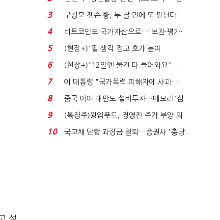
청래 "반명 공세 사...
3
구광모-젠슨 황, 두 달 만에 또 만난다…
로봇·AI 등 논...
4
비트코인도 국가자산으로…'보관·평가·
처분' 기준은 ...
5
(현장+)"팔 생각 접고 호가 높여
요"…'덜 똘똘한 한 채' 20...
6
(현장+)"12일엔 물건 다 들어와요"…
빈 매대 채우며 문 연 ...
7
이 대통령 "국가폭력 피해자에 사과…
적극적 조사로 진...
8
중국 이어 대만도 설비투자…메모리 ‘삼
국전쟁’
9
(특징주)윙입푸드, 경영진 주가 부양 의
지에 상한가...
10
국고채 담합 과징금 철퇴…증권사 '충당
금 폭탄' 우려...
고 설