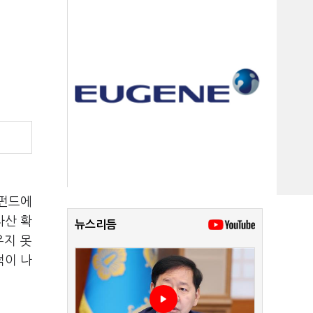
 펀드에
자산 확
뉴스리듬
우지 못
적이 나