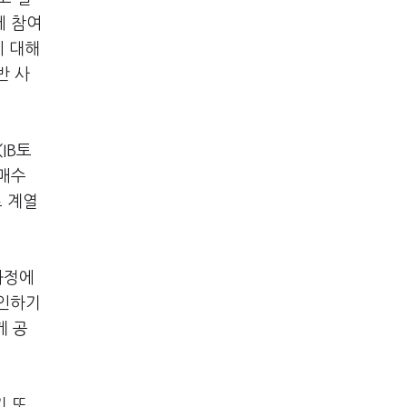
에 참여
에 대해
반 사
IB토
 매수
로 계열
과정에
확인하기
게 공
기 또