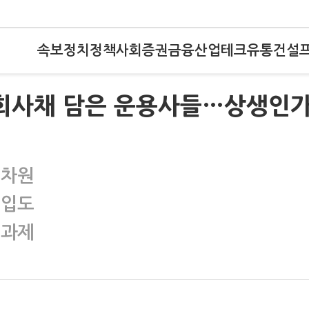
속보
정치
정책
사회
증권
금융
산업
테크
유통
건설
사 회사채 담은 운용사들…상생인
 차원
편입도
 과제