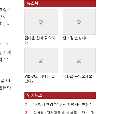
뉴스북
 결정스
으로
, K
집다운 집이 필요하
편의점 전성시대
다
. 미
을 가져
 11.
영화관의 시대는 끝
"CD로 구워오세요"
를 인
났다?
 발행량
인기뉴스
1
'정청래 책임론' 꺼낸 친명계…친청계
는 추가투표 때리기...
2
김민석 "경선갈등 완전 제로 노력"…정