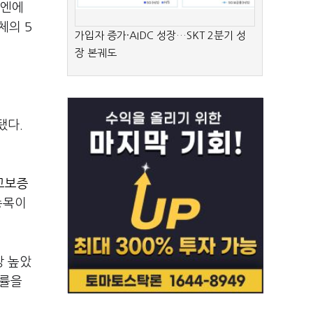
▲엔에
체의 5
가입자 증가·AIDC 성장…SKT 2분기 성
장 본궤도
됐다.
교보증
종목이
장 높았
쟁률을