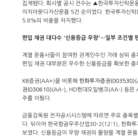
집계됐다. 회사별 공시 건수는 ▲한국투자신탁운용
이치아문디자산운용 5건 순이었다. 한국투자신탁운용
5.8%의 비중을 차지했다.
편입 채권 대다수 '신용등급 우량'…일부 조건별 
계열 운용사들이 참여한 관계인수인 거래 상위 종
편입 채권 대부분은 우수한 신용등급을 확보한 종
KB증권(AA+)을 비롯해
한화투자증권(003530)
(
권(030610)
(AA-), HD현대오일뱅크(AA-) 
주를 이뤘다.
금융감독원 전자공시시스템에 따르면 주요 종목별 수
다. 뒤이어 한국항공우주산업30-2(12:1), 한화투자증
보였다. 신용등급이 우량 채권의 물량을 계열 운