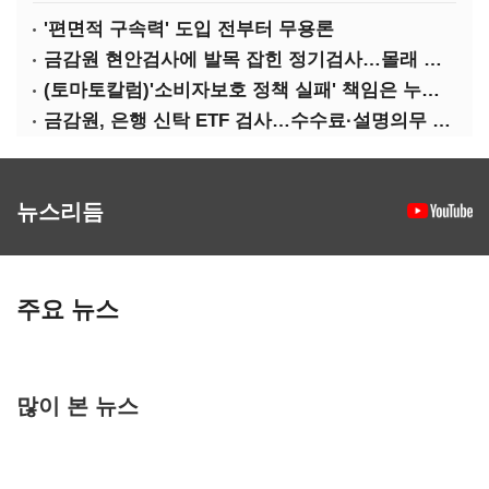
'편면적 구속력' 도입 전부터 무용론
금감원 현안검사에 발목 잡힌 정기검사…몰래 웃는 금융권
(토마토칼럼)'소비자보호 정책 실패' 책임은 누가 지나
금감원, 은행 신탁 ETF 검사…수수료·설명의무 정조준
뉴스리듬
주요 뉴스
많이 본 뉴스