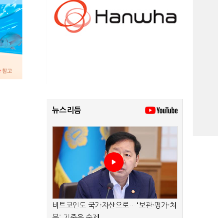
뉴스리듬
비트코인도 국가자산으로…'보관·평가·처
분' 기준은 숙제