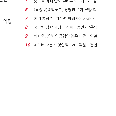
5
중국 이어 대만도 설비투자…메모리 ‘삼
국전쟁’
6
(특징주)윙입푸드, 경영진 주가 부양 의
지에 상한가...
7
이 대통령 "국가폭력 피해자에 사과…
가 역량
적극적 조사로 진...
8
국고채 담합 과징금 철퇴…증권사 '충당
금 폭탄' 우려...
9
카카오, 올해 임금협약 최종 타결…연봉
6.3% 인상·격려...
10
네이버, 2분기 영업익 5203억원…전년
비 0.2% 감소...