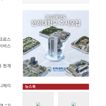
 크로스
 서비스
와 현재
애니메이
뉴스북
며 "기