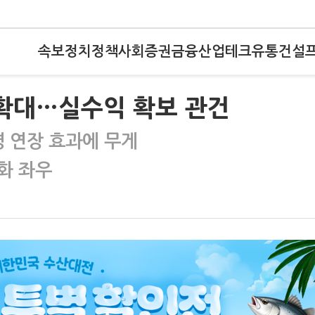
속보
정치
정책
사회
증권
금융
산업
테크
유통
건설
로 확대…실수익 확보 관건
명 연장 효과에 무게
화 좌우