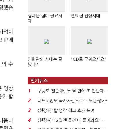
설명했습
집다운 집이 필요하
편의점 전성시대
다
 사업이
 IP에
영화관의 시대는 끝
"CD로 구워오세요"
체의 수
났다?
인기뉴스
은 영상
1
구광모-젠슨 황, 두 달 만에 또 만난다…
출이 함
로봇·AI 등 논...
2
비트코인도 국가자산으로…'보관·평가·
처분' 기준은 ...
3
(현장+)"팔 생각 접고 호가 높여
요"…'덜 똘똘한 한 채' 20...
4
 나옵니
(현장+)"12일엔 물건 다 들어와요"…
빈 매대 채우며 문 연 ...
 콘텐츠