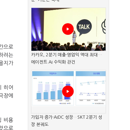
공간으로
보하려는
카카오, 2분기 매출·영업익 역대 최대…
에이전트 AI 수익화 관건
있을지가
이 히어
 극장에
가입자 증가·AIDC 성장…SKT 2분기 성
팅 비용
장 본궤도
 것으로