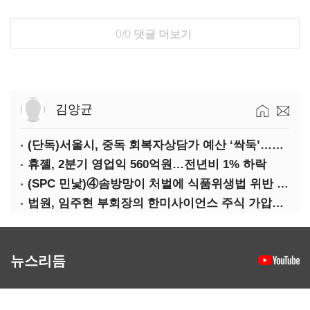
0/0
댓글 더보기
김양균
(단독)서울시, 중독 회복자상담가 예산 ‘싹둑’…자치구 이관 후 ‘사업 축소’ 위기
휴젤, 2분기 영업익 560억원…전년비 1% 하락
(SPC 민낯)④솜방망이 처벌에 식품위생법 위반 반복
법원, 임주현 부회장의 한미사이언스 주식 가압류 결정
뉴스리듬