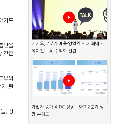
이야기도
카카오, 2분기 매출·영업익 역대 최대…
 불만을
에이전트 AI 수익화 관건
장 같은
 후보의
오게 될
가입자 증가·AIDC 성장…SKT 2분기 성
들, 정
장 본궤도