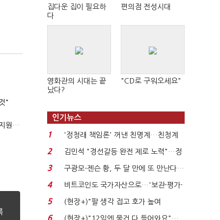
집다운 집이 필요하
편의점 전성시대
다
영화관의 시대는 끝
"CD로 구워오세요"
났다?
것"
인기뉴스
'상시근로자 수 아닌 산업재해 위험도'…김재섭, 산재예방 지원기준 손질
1
'정청래 책임론' 꺼낸 친명계…친청계
는 추가투표 때리기...
2
김민석 "경선갈등 완전 제로 노력"…정
청래 "반명 공세 사...
3
구광모-젠슨 황, 두 달 만에 또 만난다…
로봇·AI 등 논...
4
비트코인도 국가자산으로…'보관·평가·
처분' 기준은 ...
5
(현장+)"팔 생각 접고 호가 높여
요"…'덜 똘똘한 한 채' 20...
6
(현장+)"12일엔 물건 다 들어와요"…