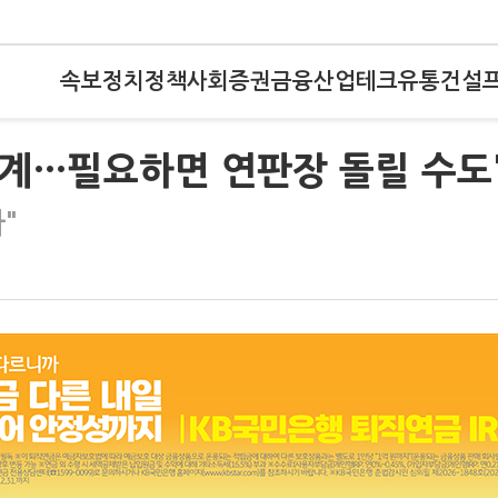
속보
정치
정책
사회
증권
금융
산업
테크
유통
건설
징계…필요하면 연판장 돌릴 수도
"