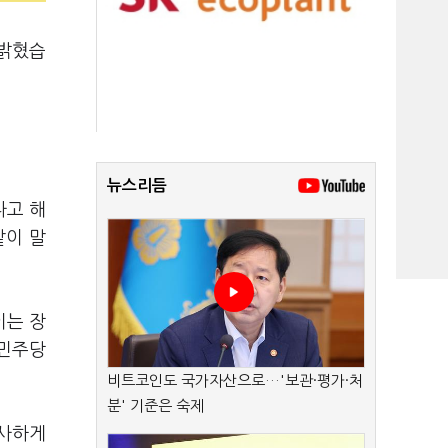
 밝혔습
뉴스리듬
다고 해
같이 말
이는 장
 민주당
비트코인도 국가자산으로…'보관·평가·처
분' 기준은 숙제
유사하게