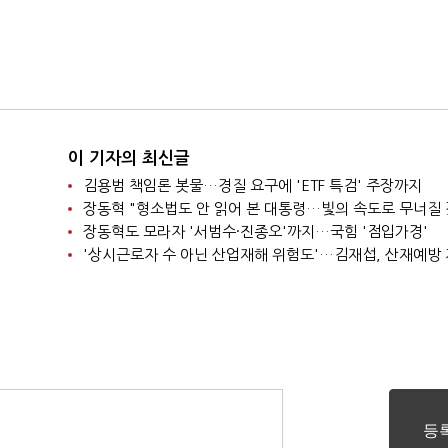
이 기자의 최신글
김용범 책임론 봇물…경질 요구에 'ETF 특검' 주장까지
장동혁 "형소법도 안 읽어 본 대통령…빛의 속도로 무너질 
장동혁도 모라자 '서범수·진종오'까지…국힘 '점입가경'