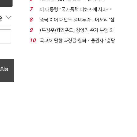
빈 매대 채우며 문 연 ...
7
이 대통령 "국가폭력 피해자에 사과…
적극적 조사로 진...
순
8
중국 이어 대만도 설비투자…메모리 ‘삼
국전쟁’
9
(특징주)윙입푸드, 경영진 주가 부양 의
지에 상한가...
10
국고채 담합 과징금 철퇴…증권사 '충당
금 폭탄' 우려...