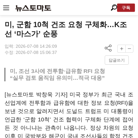
구독
미, 군함 10척 건조 요청 구체화…K조
선 ‘마스가’ 순풍
입력: 2026-07-08 14:26:09
수정: 2026-07-08 15:06:37
답글쓰기
미, 조선 3사에 전투함·급유함 RFI 요청
“실무 검토 움직임 유의미…적극 대응”
[뉴스토마토 박창욱 기자] 미국 정부가 최근 국내 조
선업계에 전투함과 급유함에 대한 정보 요청(RFI)을
보낸 것으로 알려지면서 도널드 트럼프 미 대통령이
언급한 ‘군함 10척’ 건조 협력이 구체화 단계에 접어
든 것 아니냐는 관측이 나옵니다. 정상 차원의 요청
이후 미 국방부와 해군이 국내 조선사들의 함정 건조