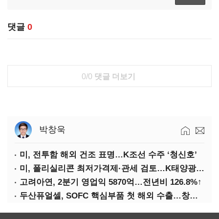
댓글
0
0/0
댓글 더보기
박창욱
미, 전투함 해외 건조 표명…K조선 수주 ‘청신호’
미, 폴리실리콘 최저가격제·관세 검토…K태양광 입지 확대 기대
고려아연, 2분기 영업익 5870억…전년비 126.8%↑
두산퓨얼셀, SOFC 핵심부품 첫 해외 수출…창사 이래 최대 규모