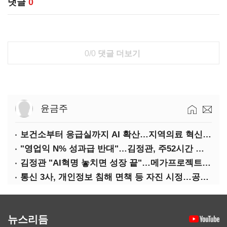
댓글
0
0/0
댓글 더보기
윤금주
보건소부터 응급실까지 AI 확산…지역의료 혁신 본격화
"영업익 N% 성과급 반대"…김정관, 주52시간 손질 예고
김정관 "AI혁명 놓치면 성장 끝"…메가프로젝트·메가특구 속도전
통신 3사, 개인정보 침해 면책 등 자진 시정…공정위 "이용자 권리 강화"
뉴스리듬