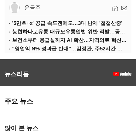
윤금주
'5만호+α' 공급 속도전에도…3대 난제 '첩첩산중'
농협하나로유통 대규모유통업법 위반 적발…공정위, 과징금 4억6200만원 부과
보건소부터 응급실까지 AI 확산…지역의료 혁신 본격화
"영업익 N% 성과급 반대"…김정관, 주52시간 손질 예고
뉴스리듬
주요 뉴스
많이 본 뉴스