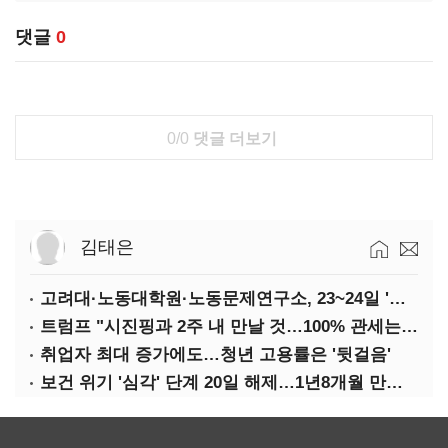
댓글
0
0/0
댓글 더보기
김태은
고려대·노동대학원·노동문제연구소, 23~24일 '국제학술회의'
트럼프 "시진핑과 2주 내 만날 것…100% 관세는 지속 불가"
취업자 최대 증가에도…청년 고용률은 '뒷걸음'
보건 위기 '심각' 단계 20일 해제…1년8개월 만에 '의료 대란' 종료