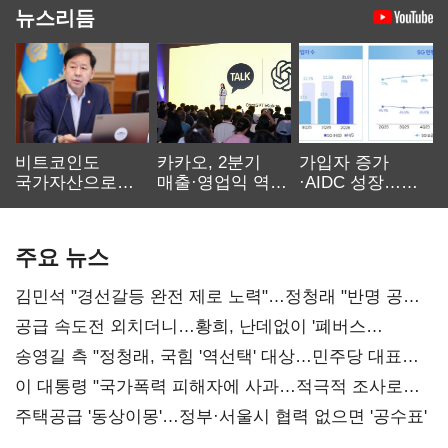
뉴스리듬
비트코인도
카카오, 2분기
가입자 증가
국가자산으로…'
매출·영업익 역대
·AIDC 성장…
보관·평가·처분'
최대…에이전트
SKT 2분기 성장
기준은 숙제
AI 수익화 관건
본궤도
주요 뉴스
김민석 "경선갈등 완전 제로 노력"…정청래 "반명 공세
사과부터"
공급 속도전 외치더니…황희, 난데없이 '폐버스
리모델링' 제안
송영길 측 "정청래, 국힘 '역선택' 대상…민주당 대표로
총선 지휘 못해"
이 대통령 "국가폭력 피해자에 사과…적극적 조사로
진실 밝혀야"
주택공급 '동상이몽'…정부·서울시 협력 없으면 '공수표'