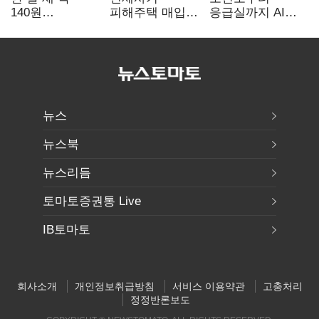
140원
피해주택 매입
응급실까지 AI
급락…'역대급
1만호 돌파…
확산…지역의료
엔저'에 원화
누적 피해자
혁신 본격화
변곡점
4만278명
뉴스
뉴스북
뉴스리듬
토마토증권통 Live
IB토마토
회사소개
개인정보취급방침
서비스 이용약관
고충처리
정정반론보도