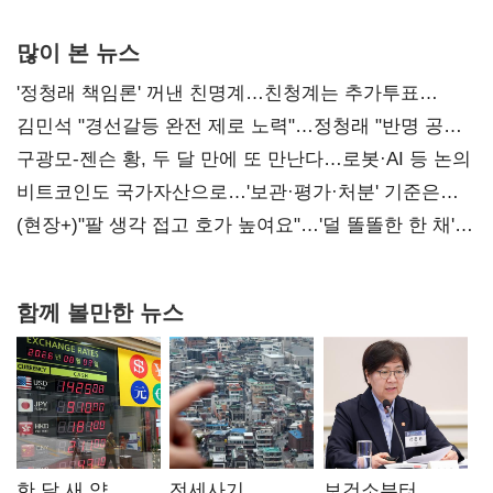
많이 본 뉴스
'정청래 책임론' 꺼낸 친명계…친청계는 추가투표
때리기
김민석 "경선갈등 완전 제로 노력"…정청래 "반명 공세
사과부터"
구광모-젠슨 황, 두 달 만에 또 만난다…로봇·AI 등 논의
비트코인도 국가자산으로…'보관·평가·처분' 기준은
숙제
(현장+)"팔 생각 접고 호가 높여요"…'덜 똘똘한 한 채'
20억 키맞추기
함께 볼만한 뉴스
한 달 새 약
전세사기
보건소부터