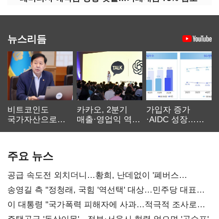
뉴스리듬
비트코인도
카카오, 2분기
가입자 증가
국가자산으로…'
매출·영업익 역대
·AIDC 성장…
보관·평가·처분'
최대…에이전트
SKT 2분기 성장
기준은 숙제
AI 수익화 관건
본궤도
주요 뉴스
공급 속도전 외치더니…황희, 난데없이 '폐버스
리모델링' 제안
송영길 측 "정청래, 국힘 '역선택' 대상…민주당 대표로
총선 지휘 못해"
이 대통령 "국가폭력 피해자에 사과…적극적 조사로