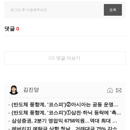
댓글
0
0/0
댓글 더보기
김진양
(반도체 풍향계, '코스피')②아시아는 공동 운명체?…일본·대만도 '동반 출렁'
(반도체 풍향계, '코스피')①삼전·하닉 등락에 '촉각'…코스피·나스닥 '한 몸'
삼성증권, 2분기 영업익 6758억원…역대 최대 경신
레버리지 예탁금 상향 첫날…거래대금 75% 감소