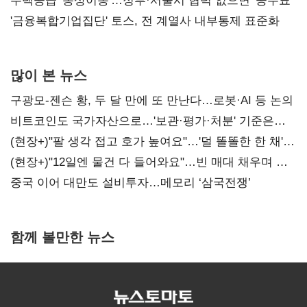
진실 밝혀야"
주택공급 '동상이몽'…정부·서울시 협력 없으면 '공수표'
'금융복합기업집단' 토스, 전 계열사 내부통제 표준화
많이 본 뉴스
구광모-젠슨 황, 두 달 만에 또 만난다…로봇·AI 등 논의
비트코인도 국가자산으로…'보관·평가·처분' 기준은
숙제
(현장+)"팔 생각 접고 호가 높여요"…'덜 똘똘한 한 채'
20억 키맞추기
(현장+)"12일엔 물건 다 들어와요"…빈 매대 채우며 문
연 홈플러스
중국 이어 대만도 설비투자…메모리 ‘삼국전쟁’
함께 볼만한 뉴스