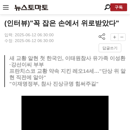
구독
(인터뷰)"꼭 잡은 손에서 위로받았다"
입력: 2025-06-12 06:30:00
수정: 2025-06-12 06:30:00
답글쓰기
새 교황 알현 첫 한국인, 이태원참사 유가족 이성환
·강선이씨 부부
프란치스코 교황 약속 지킨 레오14세…"단상 위 알
현 직전에 알아"
"이재명정부, 참사 진상규명 힘써주길"