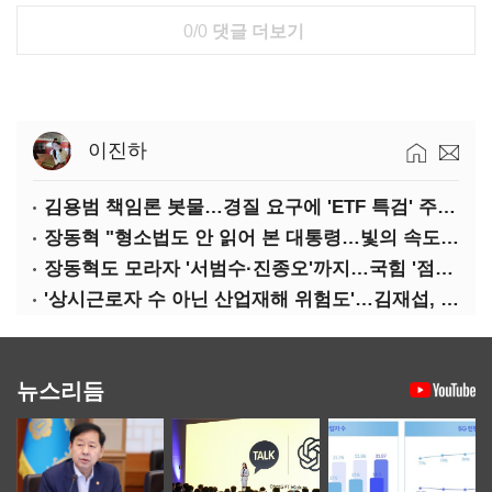
0/0
댓글 더보기
이진하
김용범 책임론 봇물…경질 요구에 'ETF 특검' 주장까지
장동혁 "형소법도 안 읽어 본 대통령…빛의 속도로 무너질 것"
장동혁도 모라자 '서범수·진종오'까지…국힘 '점입가경'
'상시근로자 수 아닌 산업재해 위험도'…김재섭, 산재예방 지원기준 손질
뉴스리듬