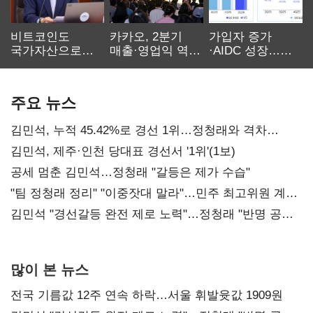
비트코인도
카카오, 2분기
가입자 증가
국가자산으로…'
매출·영업익 역대
·AIDC 성장…
보관·평가·처분'
최대…에이전트
SKT 2분기 성장
기준은 숙제
AI 수익화 관건
본궤도
주요 뉴스
김민석, 누적 45.42%로 경선 1위…정청래와 격차
0.86%p(2보)
김민석, 제주·인천 당대표 경선서 '1위'(1보)
공세 멈춘 김민석…정청래 "갈등은 제가 수습"
"팀 정청래 정리" "이중잣대 말라"…민주 최고위원 계파
다툼 격화
김민석 "경선갈등 완전 제로 노력"…정청래 "반명 공세
사과부터"
많이 본 뉴스
전국 기름값 12주 연속 하락…서울 휘발윳값 1909원