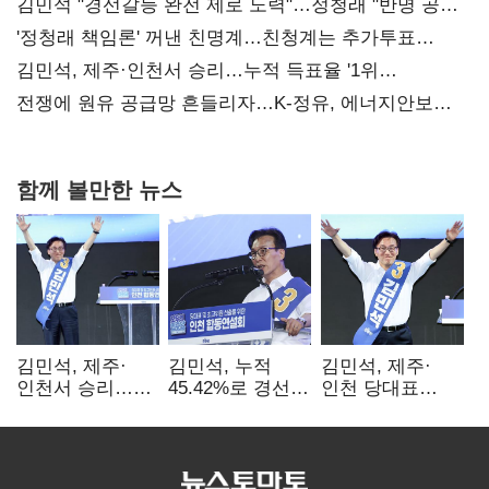
김민석 "경선갈등 완전 제로 노력"…정청래 "반명 공세
사과부터"
'정청래 책임론' 꺼낸 친명계…친청계는 추가투표
때리기
김민석, 제주·인천서 승리…누적 득표율 '1위
탈환'(종합)
전쟁에 원유 공급망 흔들리자…K-정유, 에너지안보
핵심으로 재부상
함께 볼만한 뉴스
김민석, 제주·
김민석, 누적
김민석, 제주·
인천서 승리…
45.42%로 경선
인천 당대표
누적 득표율 '1위
1위…정청래와
경선서 '1위'(1보)
탈환'(종합)
격차
0.86%p(2보)