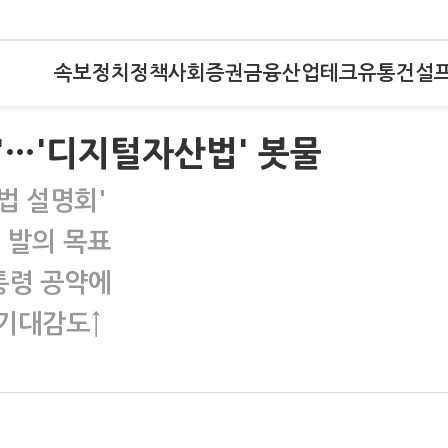
속보
정치
정책
사회
증권
금융
산업
테크
유통
건설
'…'디지털자산법' 봇물
법 설명회'
 발의 목표
통령 공약에
 기대감도↑