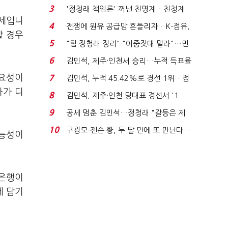
청래 "반명 공세 사...
3
'정청래 책임론' 꺼낸 친명계…친청계
추세입니
는 추가투표 때리기...
4
전쟁에 원유 공급망 흔들리자…K-정유,
할 경우
에너지안보 핵심...
5
"팀 정청래 정리" "이중잣대 말라"…민
주 최고위원 계파 다...
6
김민석, 제주·인천서 승리…누적 득표율
'1위 탈환'(종합)...
필요성이
7
김민석, 누적 45.42%로 경선 1위…정
청래와 격차 0.86%p(...
아가 디
8
김민석, 제주·인천 당대표 경선서 '1
위'(1보)...
9
공세 멈춘 김민석…정청래 "갈등은 제
가 수습"
10
구광모-젠슨 황, 두 달 만에 또 만난다…
가능성이
로봇·AI 등 논...
 은행이
에 담기