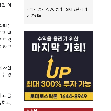
강일·이
가입자 증가·AIDC 성장…SKT 2분기 성
장 본궤도
 관련해
"고 말
 속도감
"이라고
지털자산
 수 있
하고 금
입하고,