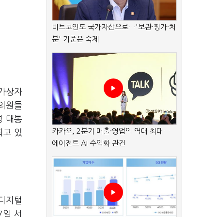
비트코인도 국가자산으로…'보관·평가·처
분' 기준은 숙제
(가상자
 의원들
명 대통
카카오, 2분기 매출·영업익 역대 최대…
되고 있
에이전트 AI 수익화 관건
 디지털
7일 서