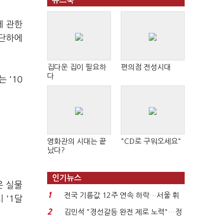
뉴스북
에 관한
판단하에
집다운 집이 필요하
편의점 전성시대
다
 '10
영화관의 시대는 끝
"CD로 구워오세요"
났다?
인기뉴스
은 실물
1
전국 기름값 12주 연속 하락…서울 휘
 '1달
발윳값 1909원...
2
김민석 "경선갈등 완전 제로 노력"…정