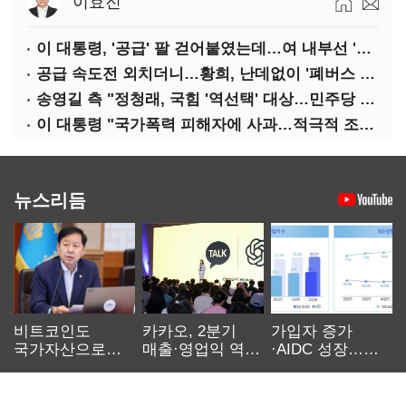
이효진
이 대통령, '공급' 팔 걷어붙였는데…여 내부선 '부동산 망언'(종합)
공급 속도전 외치더니…황희, 난데없이 '폐버스 리모델링' 제안
송영길 측 "정청래, 국힘 '역선택' 대상…민주당 대표로 총선 지휘 못해"
이 대통령 "국가폭력 피해자에 사과…적극적 조사로 진실 밝혀야"
뉴스리듬
비트코인도
카카오, 2분기
가입자 증가
국가자산으로…'
매출·영업익 역대
·AIDC 성장…
보관·평가·처분'
최대…에이전트
SKT 2분기 성장
기준은 숙제
AI 수익화 관건
본궤도