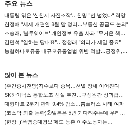
주요 뉴스
대통령 엮은 '신천지 사진조작'…친명 "선 넘었다" 격앙
한정애 "세제 개편안 8월 말 정리…부동산 공급도 논의"
조승래, '블루웨이브' 개인정보 유출 사과 "무거운 책임
통감"
김민석 "일하는 당대표"…정청래 "의리가 제일 중요"
농협하나로유통 대규모유통업법 위반 적발…공정위,
과징금 4억6200만원 부과
많이 본 뉴스
(주간증시전망)지수보다 종목…선별 장세 이어진다
SK하이닉스 통합노조 신설 추진…구성원간 성과급
불만 확산
대형마트 2분기 판매 9.4% 감소…홈플러스 사태 여파
(코스닥 퇴출 논란)②일본은 5년 기다려주는데 우리는
당장 퇴출?…시간만으론 부족한 코스닥 구하기
(현장+)'폭염중대경보'에도 농촌 이주노동자는
강행군…'야외작업 중지' 권고도 무시