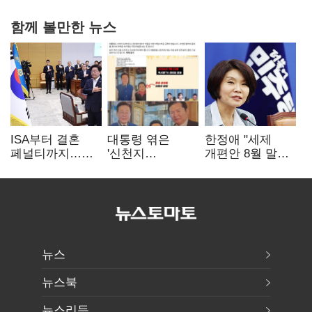
함께 볼만한 뉴스
ISA부터 결혼
대통령 엮은
한정애 "세제
페널티까지…
'신천지
개편안 8월 말
2030 지지율
사진조작'…친명
정리…부동산
하락에 '청년
"선 넘었다" 격앙
공급도 논의"
챙기기'
뉴스
뉴스북
뉴스리듬