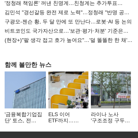
'정청래 책임론' 꺼낸 친명계…친청계는 추가투표
때리기
김민석 "경선갈등 완전 제로 노력"…정청래 "반명 공세
사과부터"
구광모-젠슨 황, 두 달 만에 또 만난다…로봇·AI 등 논의
비트코인도 국가자산으로…'보관·평가·처분' 기준은
숙제
(현장+)"팔 생각 접고 호가 높여요"…'덜 똘똘한 한 채'
20억 키맞추기
함께 볼만한 뉴스
'금융복합기업집
ELS 이어
라이나 노사
단' 토스, 전
ETF까지…
'구조조정 구두
계열사 내부통제
고위험상품 판매
합의안' 도출
표준화
제동 걸린 은행