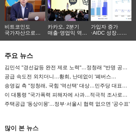
비트코인도
카카오, 2분기
가입자 증가
국가자산으로…'
매출·영업익 역대
·AIDC 성장…
보관·평가·처분'
최대…에이전트
SKT 2분기 성장
기준은 숙제
AI 수익화 관건
본궤도
주요 뉴스
김민석 "경선갈등 완전 제로 노력"…정청래 "반명 공세
사과부터"
공급 속도전 외치더니…황희, 난데없이 '폐버스
리모델링' 제안
송영길 측 "정청래, 국힘 '역선택' 대상…민주당 대표로
총선 지휘 못해"
이 대통령 "국가폭력 피해자에 사과…적극적 조사로
진실 밝혀야"
주택공급 '동상이몽'…정부·서울시 협력 없으면 '공수표'
많이 본 뉴스