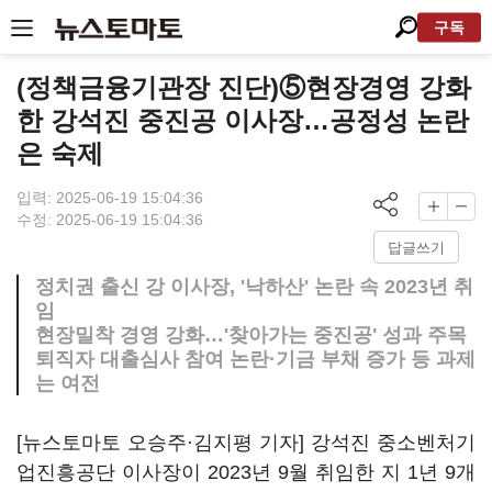
구독
(정책금융기관장 진단)⑤현장경영 강화
한 강석진 중진공 이사장…공정성 논란
은 숙제
입력: 2025-06-19 15:04:36
수정: 2025-06-19 15:04:36
답글쓰기
정치권 출신 강 이사장, '낙하산' 논란 속 2023년 취
임
현장밀착 경영 강화…'찾아가는 중진공' 성과 주목
퇴직자 대출심사 참여 논란·기금 부채 증가 등 과제
는 여전
[뉴스토마토 오승주·김지평 기자] 강석진 중소벤처기
업진흥공단 이사장이 2023년 9월 취임한 지 1년 9개