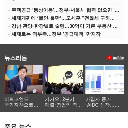
주택공급 '동상이몽'…정부·서울시 협력 없으면 '공수표'
세제개편에 ‘불안·불만’…오세훈 "전월세 구하기 더 힘들어질 것"
강남 관망·한강벨트 술렁…30억이 가른 부동산 민심
세제로는 역부족…정부 '공급대책' 만지작
뉴스리듬
비트코인도
카카오, 2분기
가입자 증가
국가자산으로…'
매출·영업익 역대
·AIDC 성장…
보관·평가·처분'
최대…에이전트
SKT 2분기 성장
기준은 숙제
AI 수익화 관건
본궤도
주요 뉴스