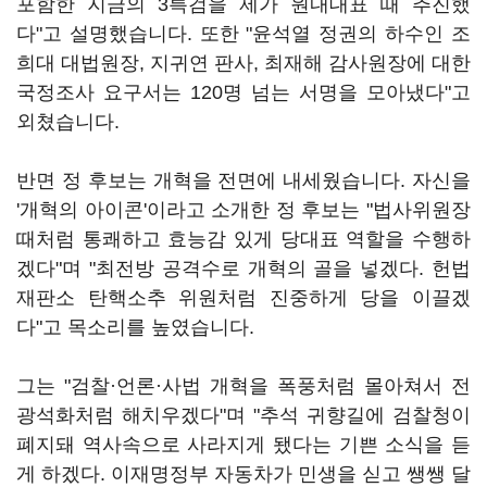
포함한 지금의 3특검을 제가 원내대표 때 추진했
다"고 설명했습니다. 또한 "윤석열 정권의 하수인 조
희대 대법원장, 지귀연 판사, 최재해 감사원장에 대한
국정조사 요구서는 120명 넘는 서명을 모아냈다"고
외쳤습니다.
반면 정 후보는 개혁을 전면에 내세웠습니다. 자신을
'개혁의 아이콘'이라고 소개한 정 후보는 "법사위원장
때처럼 통쾌하고 효능감 있게 당대표 역할을 수행하
겠다"며 "최전방 공격수로 개혁의 골을 넣겠다. 헌법
재판소 탄핵소추 위원처럼 진중하게 당을 이끌겠
다"고 목소리를 높였습니다.
그는 "검찰·언론·사법 개혁을 폭풍처럼 몰아쳐서 전
광석화처럼 해치우겠다"며 "추석 귀향길에 검찰청이
폐지돼 역사속으로 사라지게 됐다는 기쁜 소식을 듣
게 하겠다. 이재명정부 자동차가 민생을 싣고 쌩쌩 달