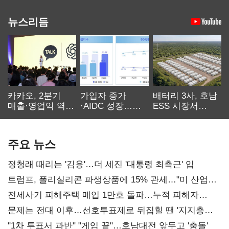
뉴스리듬
카카오, 2분기
가입자 증가
배터리 3사, 호남
매출·영업익 역대
·AIDC 성장…
ESS 시장서
최대…에이전트
SKT 2분기 성장
‘격돌’
AI 수익화 관건
본궤도
주요 뉴스
정청래 때리는 '김용'…더 세진 '대통령 최측근' 입
트럼프, 폴리실리콘 파생상품에 15% 관세…"미 산업
재건"
전세사기 피해주택 매입 1만호 돌파…누적 피해자
4만278명
문제는 전대 이후…선호투표제로 뒤집힐 땐 '지지층
불복'
"1차 투표서 과반" "게임 끝"…호남대전 앞두고 '충돌'