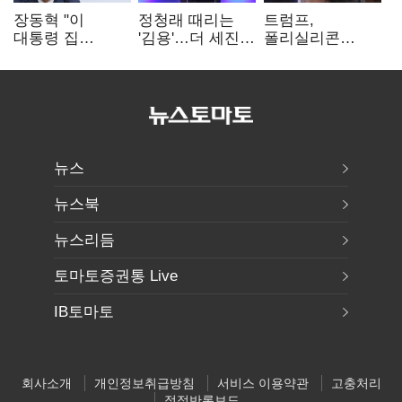
장동혁 "이
정청래 때리는
트럼프,
대통령 집
'김용'…더 세진
폴리실리콘
팔자마자 세금
'대통령 최측근'
파생상품에 15%
폭탄…'내로남불'"
입
관세…"미 산업
재건"
뉴스
뉴스북
뉴스리듬
토마토증권통 Live
IB토마토
회사소개
개인정보취급방침
서비스 이용약관
고충처리
정정반론보도