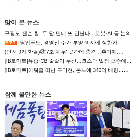
많이 본 뉴스
구광모-젠슨 황, 두 달 만에 또 만난다…로봇·AI 등 논의
윙입푸드, 경영진 주가 부양 의지에 상한가
(민선 9기 한달)③'7조 채무' 곳간에 충격…추미애,
20년만에 '비상재정' 선언 승부수
[IB토마토]유증·CB 줄줄이 무산…코스닥 벌점 급증에
상폐 압박
[IB토마토]아워홈 떠난 구미현, 본느에 340억 베팅…
가족 지배체제 구축
함께 볼만한 뉴스