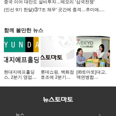
중국 이어 대만도 설비투자…메모리 ‘삼국전쟁’
(민선 9기 한달)③'7조 채무' 곳간에 충격…추미애,
20년만에 '비상재정' 선언 승부수
함께 볼만한 뉴스
현대지에프홀딩
롯데쇼핑, 백화점
[IB토마토]대교,
스, 2분기 영업익
호조에 2분기
액면병합
15.6%↑…500억
영업익 121%
앞두고도 '1000원
규모 자사주 매입
급증
룰' 경고장…
상장유지 시험대
뉴스