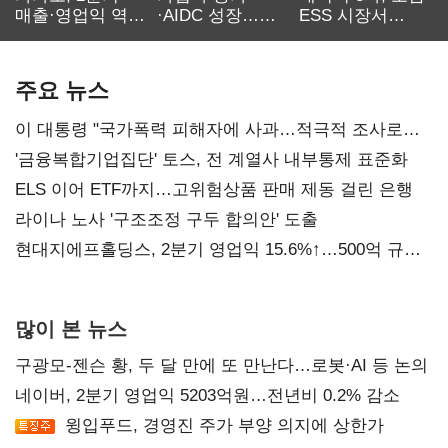
매출·영업익 역대
·AIDC 성장…
ESS 시장서
최대…에이전트
SKT 2분기 성장
‘격돌’
AI 수익화 관건
본궤도
주요 뉴스
이 대통령 "국가폭력 피해자에 사과…적극적 조사로
진실 밝혀야"
'금융복합기업집단' 토스, 전 계열사 내부통제 표준화
ELS 이어 ETF까지…고위험상품 판매 제동 걸린 은행
라이나 노사 '구조조정 구두 합의안' 도출
현대지에프홀딩스, 2분기 영업익 15.6%↑…500억 규모
자사주 매입
많이 본 뉴스
구광모-젠슨 황, 두 달 만에 또 만난다…로봇·AI 등 논의
네이버, 2분기 영업익 5203억원…전년비 0.2% 감소
윙입푸드, 경영진 주가 부양 의지에 상한가