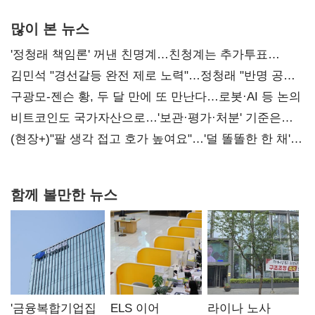
많이 본 뉴스
'정청래 책임론' 꺼낸 친명계…친청계는 추가투표
때리기
김민석 "경선갈등 완전 제로 노력"…정청래 "반명 공세
사과부터"
구광모-젠슨 황, 두 달 만에 또 만난다…로봇·AI 등 논의
비트코인도 국가자산으로…'보관·평가·처분' 기준은
숙제
(현장+)"팔 생각 접고 호가 높여요"…'덜 똘똘한 한 채'
20억 키맞추기
함께 볼만한 뉴스
'금융복합기업집
ELS 이어
라이나 노사