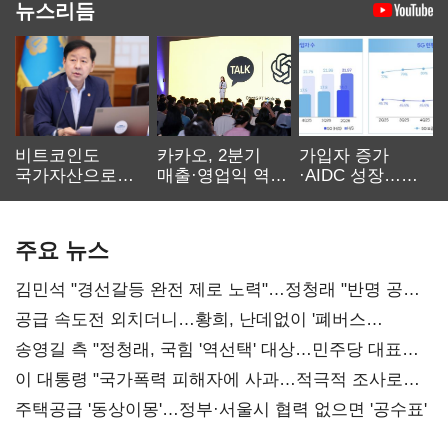
뉴스리듬
비트코인도
카카오, 2분기
가입자 증가
국가자산으로…'
매출·영업익 역대
·AIDC 성장…
보관·평가·처분'
최대…에이전트
SKT 2분기 성장
기준은 숙제
AI 수익화 관건
본궤도
주요 뉴스
김민석 "경선갈등 완전 제로 노력"…정청래 "반명 공세
사과부터"
공급 속도전 외치더니…황희, 난데없이 '폐버스
리모델링' 제안
송영길 측 "정청래, 국힘 '역선택' 대상…민주당 대표로
총선 지휘 못해"
이 대통령 "국가폭력 피해자에 사과…적극적 조사로
진실 밝혀야"
주택공급 '동상이몽'…정부·서울시 협력 없으면 '공수표'