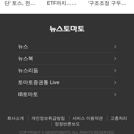
단' 토스, 전
ETF까지…
'구조조정 구두
계열사 내부통제
고위험상품 판매
합의안' 도출
표준화
제동 걸린 은행
뉴스
뉴스북
뉴스리듬
토마토증권통 Live
IB토마토
회사소개
개인정보취급방침
서비스 이용약관
고충처리
정정반론보도
COPYRIGHT © NEWSTOMATO. ALL RIGHTS RESERVED.