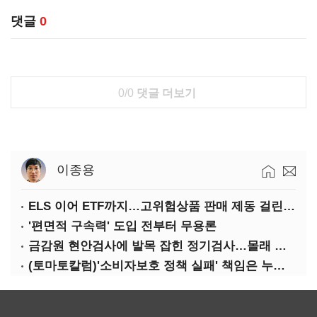
댓글
0
0/0
댓글 더보기
이종용
ELS 이어 ETF까지…고위험상품 판매 제동 걸린 은행
'편면적 구속력' 도입 전부터 무용론
금감원 현안검사에 발목 잡힌 정기검사…몰래 웃는 금융권
(토마토칼럼)'소비자보호 정책 실패' 책임은 누가 지나