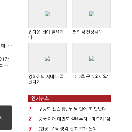
집다운 집이 필요하
편의점 전성시대
다
(민선 9기 한달)③'7조 채무' 곳간에 충격…추미애, 20년만에 '비상재정' 선언 승부수
오세훈표 '부동산 건의안' 사실상 퇴짜…복잡해진 '재개발 31만호' 셈법
(민선 9기 한달)①오세훈, '헌정 첫 5선'에도…사법리스크·여소야대에 발목
영화관의 시대는 끝
"CD로 구워오세요"
났다?
인기뉴스
1
구광모-젠슨 황, 두 달 만에 또 만난다…
로봇·AI 등 논...
2
중국 이어 대만도 설비투자…메모리 ‘삼
국전쟁’
3
(현장+)"팔 생각 접고 호가 높여