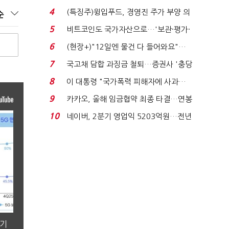
요"…'덜 똘똘한 한 채' 20...
4
(특징주)윙입푸드, 경영진 주가 부양 의
순
지에 상한가...
5
비트코인도 국가자산으로…'보관·평가·
처분' 기준은 ...
6
(현장+)"12일엔 물건 다 들어와요"…
빈 매대 채우며 문 연 ...
7
국고채 담합 과징금 철퇴…증권사 '충당
금 폭탄' 우려...
8
이 대통령 "국가폭력 피해자에 사과…
적극적 조사로 진...
9
카카오, 올해 임금협약 최종 타결…연봉
6.3% 인상·격려...
10
네이버, 2분기 영업익 5203억원…전년
비 0.2% 감소...
분기