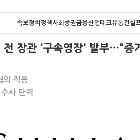
속보
정치
정책
사회
증권
금융
산업
테크
유통
건설
민 전 장관 '구속영장' 발부…"증
혐의 적용
 수사 탄력