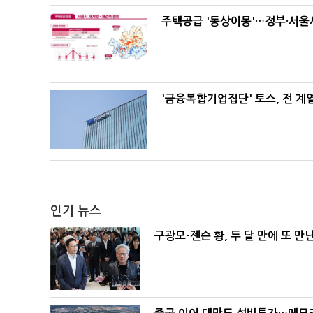
주택공급 '동상이몽'…정부·서울시
'금융복합기업집단' 토스, 전 
인기 뉴스
구광모-젠슨 황, 두 달 만에 또 만