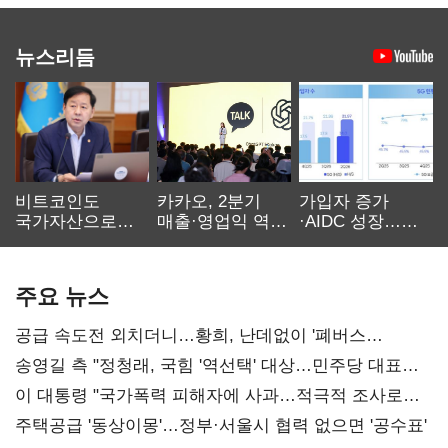
뉴스리듬
비트코인도
카카오, 2분기
가입자 증가
국가자산으로…'
매출·영업익 역대
·AIDC 성장…
보관·평가·처분'
최대…에이전트
SKT 2분기 성장
기준은 숙제
AI 수익화 관건
본궤도
주요 뉴스
공급 속도전 외치더니…황희, 난데없이 '폐버스
리모델링' 제안
송영길 측 "정청래, 국힘 '역선택' 대상…민주당 대표로
총선 지휘 못해"
이 대통령 "국가폭력 피해자에 사과…적극적 조사로
진실 밝혀야"
주택공급 '동상이몽'…정부·서울시 협력 없으면 '공수표'