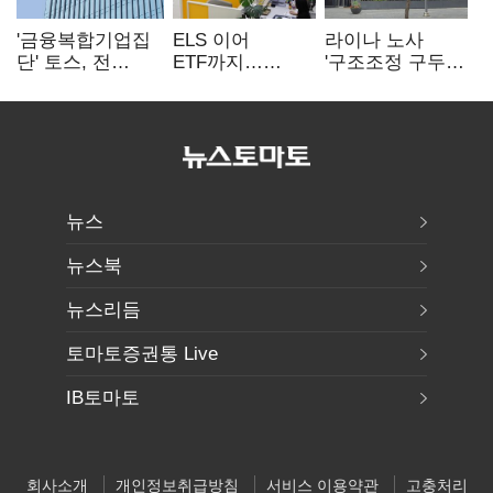
'금융복합기업집
ELS 이어
라이나 노사
단' 토스, 전
ETF까지…
'구조조정 구두
계열사 내부통제
고위험상품 판매
합의안' 도출
표준화
제동 걸린 은행
뉴스
뉴스북
뉴스리듬
토마토증권통 Live
IB토마토
회사소개
개인정보취급방침
서비스 이용약관
고충처리