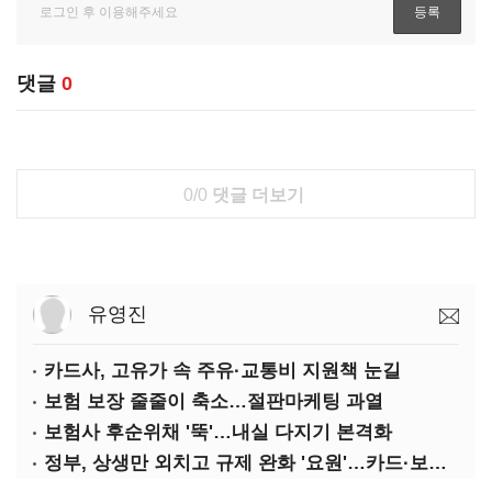
댓글
0
0/0
댓글 더보기
유영진
카드사, 고유가 속 주유·교통비 지원책 눈길
보험 보장 줄줄이 축소…절판마케팅 과열
보험사 후순위채 '뚝'…내실 다지기 본격화
정부, 상생만 외치고 규제 완화 '요원'…카드·보험사 부담 역대급