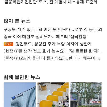
'금융복합기업집단' 토스, 전 계열사 내부통제 표준화
많이 본 뉴스
구광모-젠슨 황, 두 달 만에 또 만난다…로봇·AI 등 논의
중국 이어 대만도 설비투자…메모리 ‘삼국전쟁’
윙입푸드, 경영진 주가 부양 의지에 상한가
(현장+)"팔 생각 접고 호가 높여요"…'덜 똘똘한 한 채'
20억 키맞추기
(현장+)"12일엔 물건 다 들어와요"…빈 매대 채우며 문
연 홈플러스
함께 볼만한 뉴스