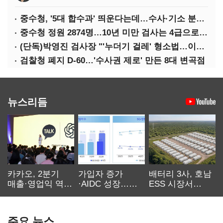
중수청, '5대 합수과' 띄운다는데…수사·기소 분리로 협력방안 '부재'
중수청 정원 2874명…10년 미만 검사는 4급으로 임용
(단독)박영진 검사장 "'누더기 걸레' 형소법…이재명 대통령 책임져야"
검찰청 폐지 D-60…'수사권 제로' 만든 8대 변곡점
뉴스리듬
카카오, 2분기
가입자 증가
배터리 3사, 호남
매출·영업익 역대
·AIDC 성장…
ESS 시장서
최대…에이전트
SKT 2분기 성장
‘격돌’
AI 수익화 관건
본궤도
주요 뉴스