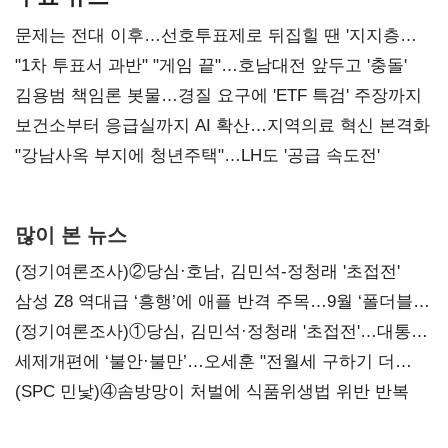
문제는 전대 이후…선호투표제로 뒤집힐 땐 '지지층
불복'
"1차 투표서 과반" "게임 끝"…호남대전 앞두고 '충돌'
김용범 책임론 봇물…경질 요구에 'ETF 특검' 주장까지
보건소부터 응급실까지 AI 확산…지역의료 혁신 본격화
"강남사옥 부지에 청년주택"…LH도 '공급 속도전'
많이 본 뉴스
(정기여론조사)②당심·호남, 김민석-정청래 '초접전'
삼성 Z8 역대급 ‘흥행’에 애플 반격 주목…9월 ‘폴더블
대전’
(정기여론조사)①당심, 김민석·정청래 '초접전'…대통령
지지도 '50% 아래로'(종합)
세제개편에 ‘불안·불만’…오세훈 "전월세 구하기 더
힘들어질 것"
(SPC 민낯)④솜방망이 처벌에 식품위생법 위반 반복