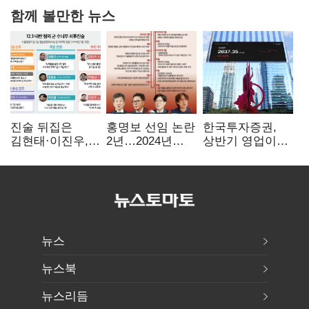
함께 볼만한 뉴스
진술 뒤집은
홍명보 선임 논란
한국투자증권,
김현태·이진우,
2년…2024년
상반기 영업이익
박안수는 "국가에
파동부터 소환·
2조1701억 원…
헌신"…법정서
압색까지
전년비 89.1%↑
드러난 군
수뇌부의 민낯
뉴스
뉴스북
뉴스리듬