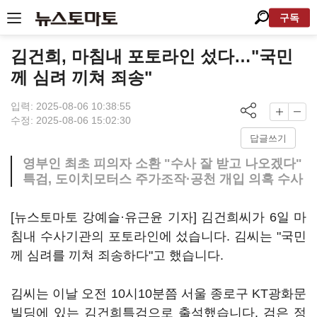
구독
김건희, 마침내 포토라인 섰다…"국민
께 심려 끼쳐 죄송"
입력: 2025-08-06 10:38:55
수정: 2025-08-06 15:02:30
답글쓰기
영부인 최초 피의자 소환 "수사 잘 받고 나오겠다"
특검, 도이치모터스 주가조작·공천 개입 의혹 수사
[뉴스토마토 강예슬·유근윤 기자] 김건희씨가 6일 마
침내 수사기관의 포토라인에 섰습니다. 김씨는 "국민
께 심려를 끼쳐 죄송하다"고 했습니다.
김씨는 이날 오전 10시10분쯤 서울 종로구 KT광화문
빌딩에 있는 김건희특검으로 출석했습니다. 검은 정