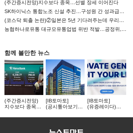
(주간증시전망)지수보다 종목…선별 장세 이어진다
SK하이닉스 통합노조 신설 추진…구성원 간 성과급
불만 확산
(코스닥 퇴출 논란)②일본은 5년 기다려주는데 우리는
당장 퇴출?…시간만으론 부족한 코스닥 구하기
농협하나로유통 대규모유통업법 위반 적발…공정위,
과징금 4억6200만원 부과
함께 볼만한 뉴스
(주간증시전망)
[IB토마토]
[IB토마토]
지수보다 종목…
(공시톺아보기)
(유증레이다)
선별 장세
수주 공시, 왜
툴젠, 조달액
이어진다
바로 매출로
3분의 1 토막…
잡히지 않을까
특허소송
비용부터 챙긴다