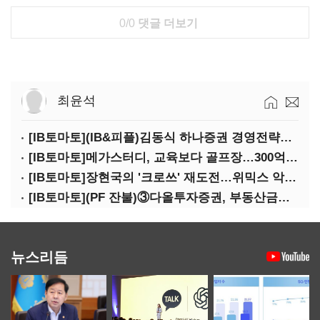
0/0
댓글 더보기
최윤석
[IB토마토](IB&피플)김동식 하나증권 경영전략본부장
[IB토마토]메가스터디, 교육보다 골프장…300억 대여 뒤 보증 리스크
[IB토마토]장현국의 '크로쓰' 재도전…위믹스 악몽 지울 수 있나
[IB토마토](PF 잔불)③다올투자증권, 부동산금융 줄였지만 정상화는 진행형
뉴스리듬