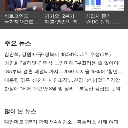
비트코인도
카카오, 2분기
가입자 증가
국가자산으로…'
매출·영업익 역대
·AIDC 성장…
보관·평가·처분'
최대…에이전트
SKT 2분기 성장
기준은 숙제
AI 수익화 관건
본궤도
주요 뉴스
김민석, 강원·대구·경북서 48.54%…1위 수성(1보)
최민희 "골리앗 김민석"…임미애 "부끄러운 줄 알아야"
ISA부터 결혼 페널티까지…2030 지지율 하락에 '청년
챙기기'
대통령 엮은 '신천지 사진조작'…친명 "선 넘었다" 격앙
한정애 "세제 개편안 8월 말 정리…부동산 공급도 논의"
많이 본 뉴스
대형마트 2분기 판매 9.4% 감소…홈플러스 사태 여파