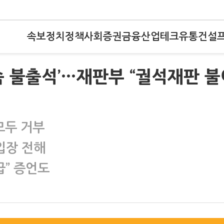
속보
정치
정책
사회
증권
금융
산업
테크
유통
건설
연속 불출석’…재판부 “궐석재판 
모두 거부
입장 전해
급” 증언도