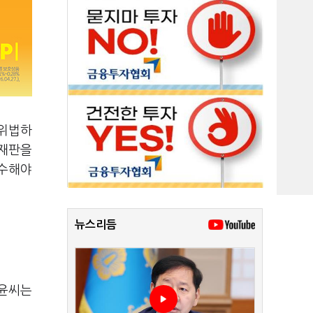
·위법하
석재판을
감수해야
뉴스리듬
 윤씨는