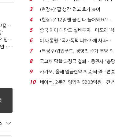
처분' 기준은 ...
3
(현장+)"팔 생각 접고 호가 높여
요"…'덜 똘똘한 한 채' 20...
4
(현장+)"12일엔 물건 다 들어와요"…
(단독)⑩파리바게뜨 가맹점 41% '용역 제빵기사 없어'…고용불안 속 브랜드가치도 '흔들'
빈 매대 채우며 문 연 ...
5
중국 이어 대만도 설비투자…메모리 ‘삼
'
국전쟁’
(SPC 노조탄압 공판 100회)⑥(단독)'허영인 수사기밀 유출' 임원, 출소하자 '억대 연봉' 고문으로
6
이 대통령 "국가폭력 피해자에 사과…
(SPC 노조탄압 공판 100회)③'노조파괴' 재판 2년 만의 증언…파리바게뜨 지회장 "허영인에 엄벌을"
적극적 조사로 진...
7
(특징주)윙입푸드, 경영진 주가 부양 의
지에 상한가...
8
국고채 담합 과징금 철퇴…증권사 '충당
금 폭탄' 우려...
9
카카오, 올해 임금협약 최종 타결…연봉
6.3% 인상·격려...
10
네이버, 2분기 영업익 5203억원…전년
비 0.2% 감소...
순