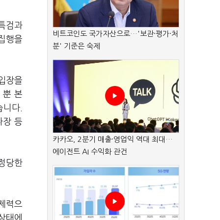
란특검과
비트코인도 국가자산으로…'보관·평가·처
 집행을
분' 기준은 숙제
 입장을
 뿐 본
습니다.
파장 등
카카오, 2분기 매출·영업익 역대 최대…
에이전트 AI 수익화 관건
 정당한
강제력으
 상태에