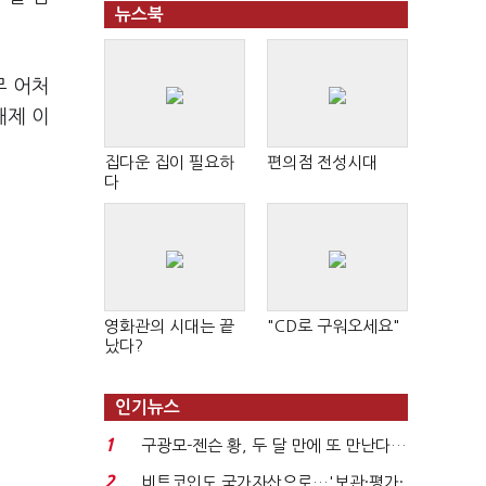
뉴스북
무 어처
해제 이
집다운 집이 필요하
편의점 전성시대
다
영화관의 시대는 끝
"CD로 구워오세요"
났다?
인기뉴스
1
구광모-젠슨 황, 두 달 만에 또 만난다…
로봇·AI 등 논...
2
비트코인도 국가자산으로…'보관·평가·