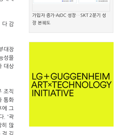
가입자 증가·AIDC 성장…SKT 2분기 성
장 본궤도
 다 감
 부대장
가능성을
사 대상
우 조직
과 통화
후에 그
. '곽
장히 많
 걸 김