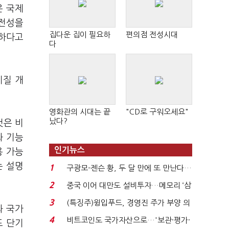
은 국제
안전성을
집다운 집이 필요하
편의점 전성시대
요하다고
다
기질 개
영화관의 시대는 끝
"CD로 구워오세요"
났다?
것은 비
화 기능
인기뉴스
용 가능
는 설명
1
구광모-젠슨 황, 두 달 만에 또 만난다…
로봇·AI 등 논...
2
중국 이어 대만도 설비투자…메모리 ‘삼
국전쟁’
3
(특징주)윙입푸드, 경영진 주가 부양 의
과 국가
지에 상한가...
4
비트코인도 국가자산으로…'보관·평가·
도 단기