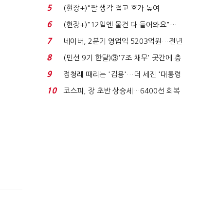
처분' 기준은 ...
5
(현장+)"팔 생각 접고 호가 높여
요"…'덜 똘똘한 한 채' 20...
6
(현장+)"12일엔 물건 다 들어와요"…
빈 매대 채우며 문 연 ...
7
네이버, 2분기 영업익 5203억원…전년
비 0.2% 감소...
8
(민선 9기 한달)③'7조 채무' 곳간에 충
격…추미애, 20년...
9
정청래 때리는 '김용'…더 세진 '대통령
최측근' 입...
10
코스피, 장 초반 상승세…6400선 회복
시도