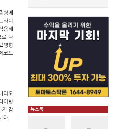
배출량에
코드라이
 적용해
으로 나
 고영향
 에코드
시나리오
드라이빙
까지 감
뉴스북
니다.