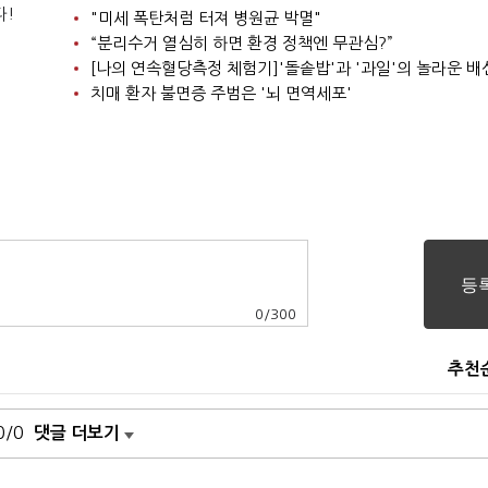
다!
"미세 폭탄처럼 터져 병원균 박멸"
“분리수거 열심히 하면 환경 정책엔 무관심?”
[나의 연속혈당측정 체험기]'돌솥밥'과 '과일'의 놀라운 배
치매 환자 불면증 주범은 '뇌 면역세포'
0
/
300
추천
0/0
댓글 더보기