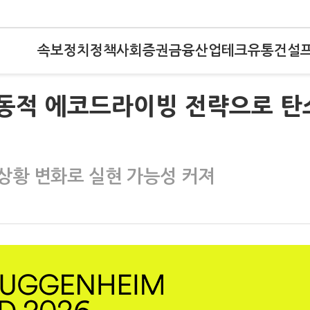
속보
정치
정책
사회
증권
금융
산업
테크
유통
건설
 "동적 에코드라이빙 전략으로 탄
상황 변화로 실현 가능성 커져