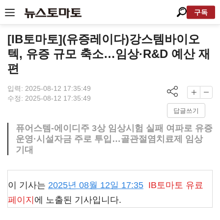
구독
[IB토마토](유증레이다)강스템바이오
텍, 유증 규모 축소…임상·R&D 예산 재
편
입력: 2025-08-12 17:35:49
수정: 2025-08-12 17:35:49
답글쓰기
퓨어스템-에이디주 3상 임상시험 실패 여파로 유증
운영·시설자금 주로 투입…골관절염치료제 임상
기대
이 기사는
2025년 08월 12일 17:35
IB토마토
유료
페이지
에 노출된 기사입니다.