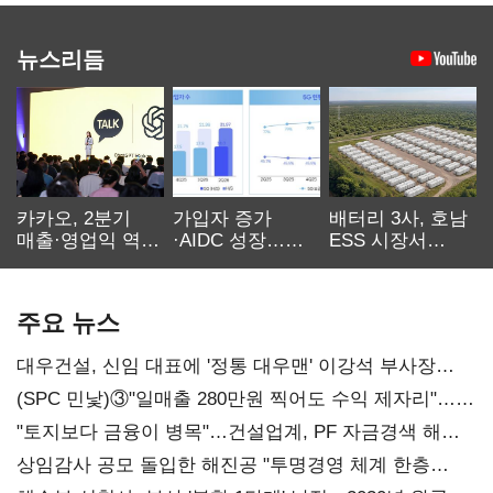
뉴스리듬
카카오, 2분기
가입자 증가
배터리 3사, 호남
매출·영업익 역대
·AIDC 성장…
ESS 시장서
최대…에이전트
SKT 2분기 성장
‘격돌’
AI 수익화 관건
본궤도
주요 뉴스
대우건설, 신임 대표에 '정통 대우맨' 이강석 부사장
내정
(SPC 민낯)③"일매출 280만원 찍어도 수익 제자리"…
점주 울리는 '상시 할인'
"토지보다 금융이 병목"…건설업계, PF 자금경색 해소
목소리
상임감사 공모 돌입한 해진공 "투명경영 체계 한층