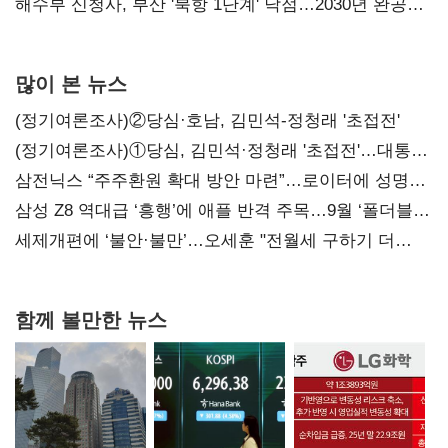
강화"
해수부 신청사, 부산 '북항 1단계' 낙점…2030년 완공
목표
많이 본 뉴스
(정기여론조사)②당심·호남, 김민석-정청래 '초접전'
(정기여론조사)①당심, 김민석·정청래 '초접전'…대통령
지지도 '50% 아래로'(종합)
삼전닉스 “주주환원 확대 방안 마련”…로이터에 성명
보내
삼성 Z8 역대급 ‘흥행’에 애플 반격 주목…9월 ‘폴더블
대전’
세제개편에 ‘불안·불만’…오세훈 "전월세 구하기 더
힘들어질 것"
함께 볼만한 뉴스