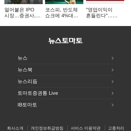
얼어붙은 IPO
코스피, 반도체
"영업이익이
시장…증권사,
쇼크에 4%대
흔들린다"…
하반기 '대어
급락…코스닥은
화학주, IFRS
전쟁' 기대
5거래일째 상승
18에 취약
뉴스
뉴스북
뉴스리듬
토마토증권통 Live
IB토마토
회사소개
개인정보취급방침
서비스 이용약관
고충처리