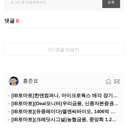
댓글
0
0/0
댓글 더보기
홍준표
[IB토마토]한앤컴퍼니, 마이크로웍스 매각 장기화 대비…배당 회수판 깔았다
[IB토마토](Deal모니터)우리금융, 신종자본증권 발행했지만 차환금리 '부담'
[IB토마토](유증레이다)엘앤씨바이오, 1406억 유증…최대주주는 절반만 청약
[IB토마토](크레딧시그널)농협금융, 중앙회 1.2조 지원받아 생산적금융 확대