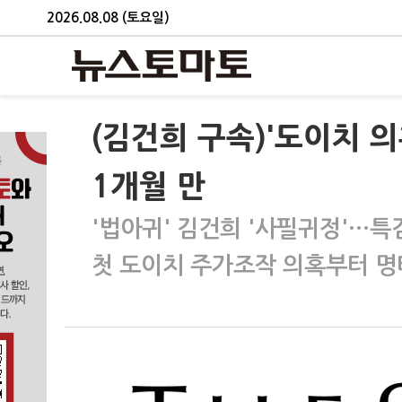
2026.08.08 (토요일)
(김건희 구속)'도이치 의
1개월 만
'법아귀' 김건희 '사필귀정'…특
첫 도이치 주가조작 의혹부터 명