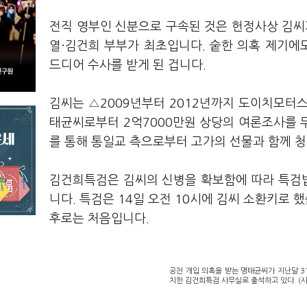
전직 영부인 신분으로 구속된 것은 헌정사상 김씨
열·김건희 부부가 최초입니다. 숱한 의혹 제기에도
드디어 수사를 받게 된 겁니다.
김씨는 △2009년부터 2012년까지 도이치모터스
태균씨로부터 2억7000만원 상당의 여론조사를 
를 통해 통일교 측으로부터 고가의 선물과 함께 청
김건희특검은 김씨의 신병을 확보함에 따라 특검법
니다. 특검은 14일 오전 10시에 김씨 소환키로 
후로는 처음입니다.
공천 개입 의혹을 받는 명태균씨가 지난달 3
치한 김건희특검 사무실로 출석하고 있다. (