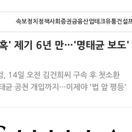
속보
정치
정책
사회
증권
금융
산업
테크
유통
건설
혹' 제기 6년 만…'명태균 보도' 
검, 14일 오전 김건희씨 구속 후 첫소환
태균 공천 개입까지…이제야 '법 앞 평등'