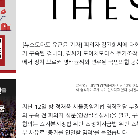
[뉴스토마토 유근윤 기자] 피의자 김건희씨에 대
가 구속된 겁니다. 김씨가 도이치모터스 주가조작 
에서 정치 브로커 명태균씨와 연루된 국민의힘 공
윤석열씨 배우자 김건희씨가 지난 12일 구
에 출석하며 고개 숙여 인사하고 있다. (사진
지난 12일 밤 정재욱 서울중앙지법 영장전담 부
의 구속 전 피의자 심문(영장실질심사)을 열고,
혐의는 △자본시장법 위반 △정치자금법 위반 △
부 사유로 '증거를 인멸할 염려'를 들었습니다.