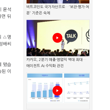
비트코인도 국가자산으로…'보관·평가·처
시 윤석
분' 기준은 숙제
파면 뒤
의 △명
전성배씨
카카오, 2분기 매출·영업익 역대 최대…
게 됐습
에이전트 AI 수익화 관건
속된 이