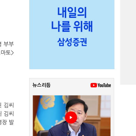
령 부부
토마토>
뉴스리듬
된 김씨
된 김씨
영장 발