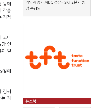
가입자 증가·AIDC 성장…SKT 2분기 성
권 등에
장 본궤도
가 각종
는 지적
사 코바
총장 인
혹이 일
 9월에
서 김씨
'는 지
뉴스북