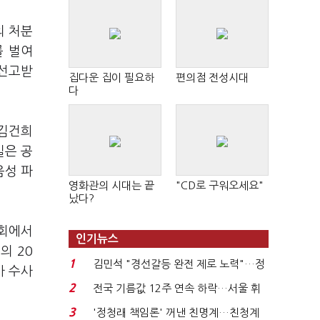
의 처분
를 벌여
 선고받
집다운 집이 필요하
편의점 전성시대
다
'김건희
실은 공
음성 파
영화관의 시대는 끝
"CD로 구워오세요"
났다?
국회에서
인기뉴스
의 20
1
김민석 "경선갈등 완전 제로 노력"…정
사 수사
청래 "반명 공세 사...
2
전국 기름값 12주 연속 하락…서울 휘
발윳값 1909원...
3
'정청래 책임론' 꺼낸 친명계…친청계