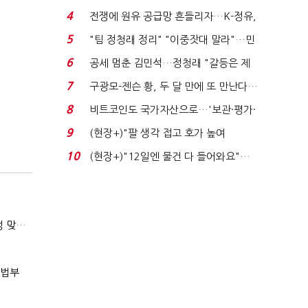
는 추가투표 때리기...
4
전쟁에 원유 공급망 흔들리자…K-정유,
에너지안보 핵심...
5
"팀 정청래 정리" "이중잣대 말라"…민
주 최고위원 계파 다...
6
공세 멈춘 김민석…정청래 "갈등은 제
가 수습"
7
구광모-젠슨 황, 두 달 만에 또 만난다…
로봇·AI 등 논...
8
비트코인도 국가자산으로…'보관·평가·
처분' 기준은 ...
9
(현장+)"팔 생각 접고 호가 높여
요"…'덜 똘똘한 한 채' 20...
10
(현장+)"12일엔 물건 다 들어와요"…
빈 매대 채우며 문 연 ...
(마약범죄, 처벌에서 치료로)②(단독)"마약은 전염병…여성 맞춤형 재활과정 개발 중"
사법부