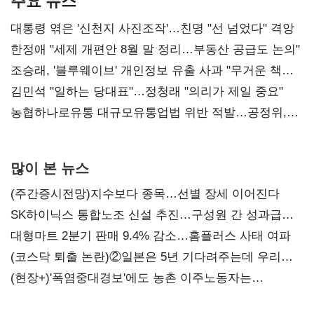
주요 뉴스
대통령 엮은 '신천지 사진조작'…친명 "선 넘었다" 격앙
한정애 "세제 개편안 8월 말 정리…부동산 공급도 논의"
조승래, '블루웨이브' 개인정보 유출 사과 "무거운 책임
통감"
김민석 "일하는 당대표"…정청래 "의리가 제일 중요"
농협하나로유통 대규모유통업법 위반 적발…공정위,
과징금 4억6200만원 부과
많이 본 뉴스
(주간증시전망)지수보다 종목…선별 장세 이어진다
SK하이닉스 통합노조 신설 추진…구성원 간 성과급
불만 확산
대형마트 2분기 판매 9.4% 감소…홈플러스 사태 여파
(코스닥 퇴출 논란)②일본은 5년 기다려주는데 우리는
당장 퇴출?…시간만으론 부족한 코스닥 구하기
(현장+)'폭염중대경보'에도 농촌 이주노동자는
강행군…'야외작업 중지' 권고도 무시