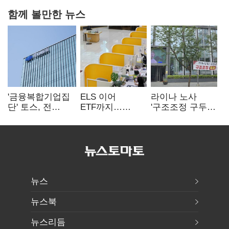
함께 볼만한 뉴스
'금융복합기업집
ELS 이어
라이나 노사
단' 토스, 전
ETF까지…
'구조조정 구두
계열사 내부통제
고위험상품 판매
합의안' 도출
표준화
제동 걸린 은행
뉴스
뉴스북
뉴스리듬