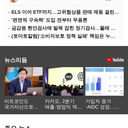
ELS 이어 ETF까지…고위험상품 판매 제동 걸린 은행
'편면적 구속력' 도입 전부터 무용론
금감원 현안검사에 발목 잡힌 정기검사…몰래 웃는 금융권
(토마토칼럼)'소비자보호 정책 실패' 책임은 누가 지나
뉴스리듬
비트코인도
카카오, 2분기
가입자 증가
국가자산으로…'
매출·영업익 역대
·AIDC 성장…
보관·평가·처분'
최대…에이전트
SKT 2분기 성장
기준은 숙제
AI 수익화 관건
본궤도