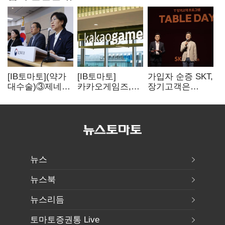
[IB토마토](약가
[IB토마토]
가입자 순증 SKT,
대수술)③제네릭
카카오게임즈,
장기고객은
14개 넘으면 약값
메타보라에 또
CEO가 직접
'뚝'…등재전략
80억 지원…웹3
챙긴다
혼선
살리기 지속
뉴스
뉴스북
뉴스리듬
토마토증권통 Live