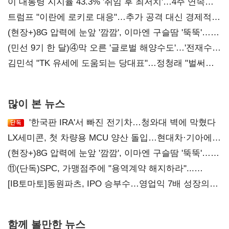
이 대통령 지지율 43.3% '취임 후 최저치'…4주 연속
'하락'
트럼프 "이란에 로키로 대응"…추가 공격 대신 경제적
압박 시사
(현장+)8G 압력에 눈앞 '깜깜', 이마엔 구슬땀 '뚝뚝'…
화려한 에어쇼 뒤 땀방울
(민선 9기 한 달)④막 오른 '글로벌 해양수도'…'전재수
리더십' 시험대
김민석 "TK 유세에 도움되는 당대표"…정청래 "벌써
대표된 양 당직 배분"
많이 본 뉴스
'한국판 IRA'서 빠진 전기차…청와대 벽에 막혔다
LX세미콘, 첫 차량용 MCU 양산 돌입…현대차·기아에
공급
(현장+)8G 압력에 눈앞 '깜깜', 이마엔 구슬땀 '뚝뚝'…
화려한 에어쇼 뒤 땀방울
⑪(단독)SPC, 가맹점주에 "용역계약 해지하라"...
내팽개친 '사회적합의'
[IB토마토]동원파츠, IPO 승부수…영업익 7배 성장의
이면은 고객 편중
함께 볼만한 뉴스