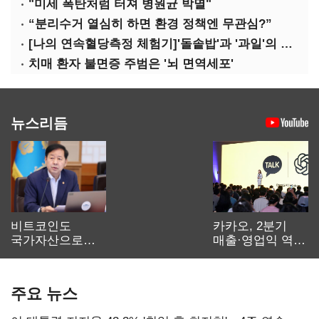
"미세 폭탄처럼 터져 병원균 박멸"
“분리수거 열심히 하면 환경 정책엔 무관심?”
[나의 연속혈당측정 체험기]'돌솥밥'과 '과일'의 놀라운 배신
치매 환자 불면증 주범은 '뇌 면역세포'
뉴스리듬
비트코인도
카카오, 2분기
국가자산으로…'
매출·영업익 역대
보관·평가·처분'
최대…에이전트
기준은 숙제
AI 수익화 관건
주요 뉴스