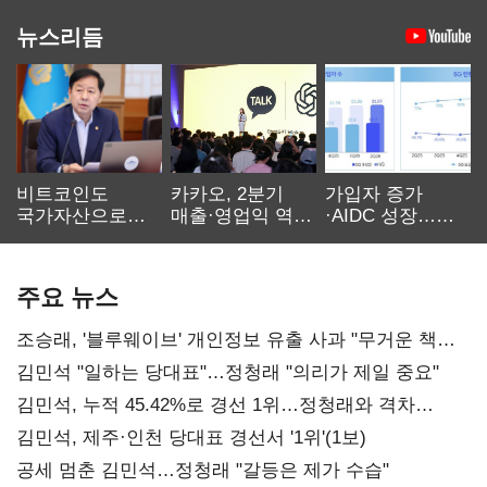
뉴스리듬
비트코인도
카카오, 2분기
가입자 증가
국가자산으로…'
매출·영업익 역대
·AIDC 성장…
보관·평가·처분'
최대…에이전트
SKT 2분기 성장
기준은 숙제
AI 수익화 관건
본궤도
주요 뉴스
조승래, '블루웨이브' 개인정보 유출 사과 "무거운 책임
통감"
김민석 "일하는 당대표"…정청래 "의리가 제일 중요"
김민석, 누적 45.42%로 경선 1위…정청래와 격차
0.86%p(2보)
김민석, 제주·인천 당대표 경선서 '1위'(1보)
공세 멈춘 김민석…정청래 "갈등은 제가 수습"