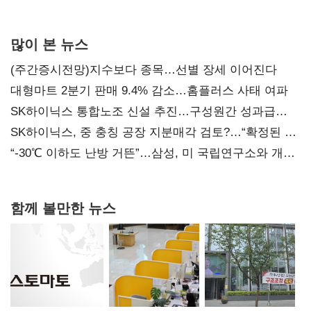
많이 본 뉴스
(주간증시전망)지수보다 종목…선별 장세 이어진다
대형마트 2분기 판매 9.4% 감소…홈플러스 사태 여파
SK하이닉스 통합노조 신설 추진…구성원간 성과급
불만 확산
SK하이닉스, 중 충칭 공장 지분매각 검토?…“확정된 바
없어”
“-30℃ 이하도 난방 거뜬”…삼성, 미 국립연구소와 개발
협력
함께 볼만한 뉴스