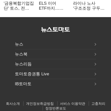
'금융복합기업집
ELS 이어
라이나 노사
단' 토스, 전
ETF까지…
'구조조정 구두
계열사 내부통제
고위험상품 판매
합의안' 도출
표준화
제동 걸린 은행
뉴스
뉴스북
뉴스리듬
토마토증권통 Live
IB토마토
회사소개
개인정보취급방침
서비스 이용약관
고충처리
정정반론보도