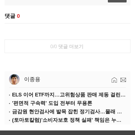
댓글
0
0/0
댓글 더보기
이종용
ELS 이어 ETF까지…고위험상품 판매 제동 걸린 은행
'편면적 구속력' 도입 전부터 무용론
금감원 현안검사에 발목 잡힌 정기검사…몰래 웃는 금융권
(토마토칼럼)'소비자보호 정책 실패' 책임은 누가 지나