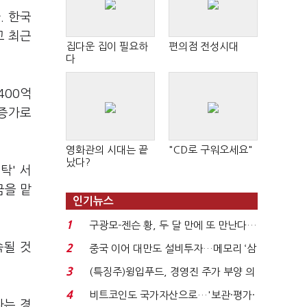
. 한국
고 최근
집다운 집이 필요하
편의점 전성시대
다
400억
 증가로
영화관의 시대는 끝
"CD로 구워오세요"
났다?
탁' 서
금을 맡
인기뉴스
1
구광모-젠슨 황, 두 달 만에 또 만난다…
로봇·AI 등 논...
속될 것
2
중국 이어 대만도 설비투자…메모리 ‘삼
국전쟁’
3
(특징주)윙입푸드, 경영진 주가 부양 의
지에 상한가...
4
비트코인도 국가자산으로…'보관·평가·
나는 경