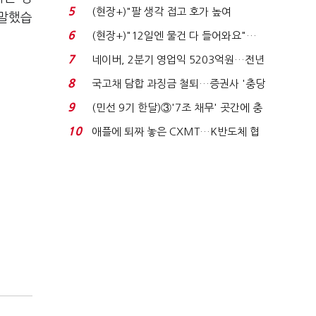
처분' 기준은 ...
5
(현장+)"팔 생각 접고 호가 높여
 말했습
요"…'덜 똘똘한 한 채' 20...
6
(현장+)"12일엔 물건 다 들어와요"…
빈 매대 채우며 문 연 ...
7
네이버, 2분기 영업익 5203억원…전년
비 0.2% 감소...
8
국고채 담합 과징금 철퇴…증권사 '충당
금 폭탄' 우려...
9
(민선 9기 한달)③'7조 채무' 곳간에 충
격…추미애, 20년...
10
애플에 퇴짜 놓은 CXMT…K반도체 협
상력 ‘호재’...