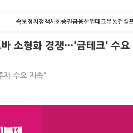
속보
정치
정책
사회
증권
금융
산업
테크
유통
건설
바 소형화 경쟁…'금테크' 수요
투자 수요 지속"