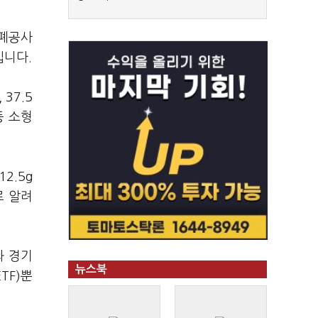
조폐공사
입니다.
37.5
등 소형
2.5g
로 알려
과 경기
뉴스북
TF)뿐