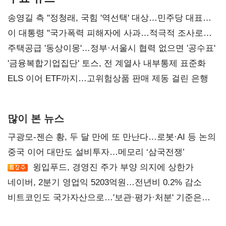
송영길 측 "정청래, 국힘 '역선택' 대상…민주당 대표로
총선 지휘 못해"
이 대통령 "국가폭력 피해자에 사과…적극적 조사로
진실 밝혀야"
주택공급 '동상이몽'…정부·서울시 협력 없으면 '공수표'
'금융복합기업집단' 토스, 전 계열사 내부통제 표준화
ELS 이어 ETF까지…고위험상품 판매 제동 걸린 은행
많이 본 뉴스
구광모-젠슨 황, 두 달 만에 또 만난다…로봇·AI 등 논의
중국 이어 대만도 설비투자…메모리 ‘삼국전쟁’
윙입푸드, 경영진 주가 부양 의지에 상한가
네이버, 2분기 영업익 5203억원…전년비 0.2% 감소
비트코인도 국가자산으로…'보관·평가·처분' 기준은
숙제