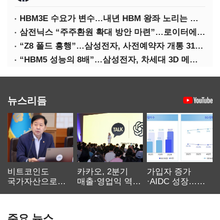
HBM3E 수요가 변수…내년 HBM 왕좌 노리는 삼성
삼전닉스 “주주환원 확대 방안 마련”…로이터에 성명 보내
“Z8 폴드 흥행”…삼성전자, 사전예약자 개통 31일까지 연장
“HBM5 성능의 8배”…삼성전자, 차세대 3D 메모리 ‘zHBM’ 공개
뉴스리듬
비트코인도
카카오, 2분기
가입자 증가
국가자산으로…'
매출·영업익 역대
·AIDC 성장…
보관·평가·처분'
최대…에이전트
SKT 2분기 성장
기준은 숙제
AI 수익화 관건
본궤도
주요 뉴스