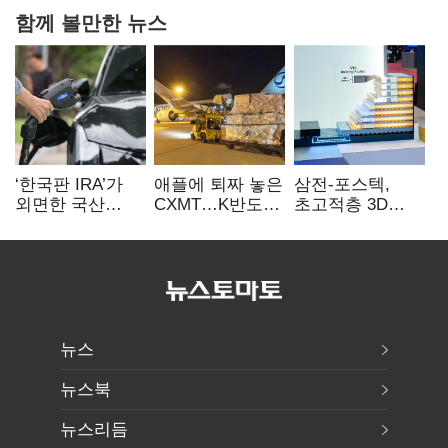
함께 볼만한 뉴스
‘한국판 IRA’가
애플에 퇴짜 놓은
삼전-포스텍,
외면한 국산
CXMT…K반도체
초고적층 3D
전기차…
협상력 ‘호재’
낸드 한계 돌파…
실효성에 ‘의문’
성능·전력효율
개선
뉴스
뉴스북
뉴스리듬