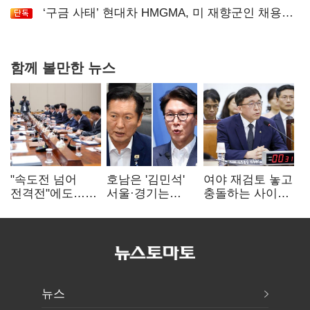
‘구금 사태’ 현대차 HMGMA, 미 재향군인 채용
확대로 분위기 반전
함께 볼만한 뉴스
"속도전 넘어
호남은 '김민석'
여야 재검토 놓고
전격전"에도…
서울·경기는
충돌하는 사이…
군공항 이전부터
'정청래'…최종
선관위 "투표자
주 52시간까지
승자는 '안갯속'
수 오차 당연"
'뇌관'
뉴스