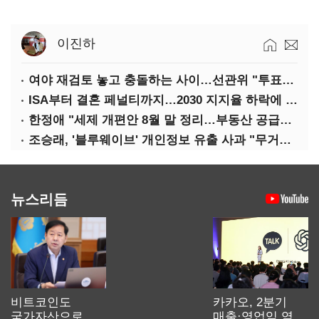
이진하
여야 재검토 놓고 충돌하는 사이…선관위 "투표자 수 오차 당연"
ISA부터 결혼 페널티까지…2030 지지율 하락에 '청년 챙기기'
한정애 "세제 개편안 8월 말 정리…부동산 공급도 논의"
조승래, '블루웨이브' 개인정보 유출 사과 "무거운 책임 통감"
뉴스리듬
비트코인도
카카오, 2분기
국가자산으로…'
매출·영업익 역대