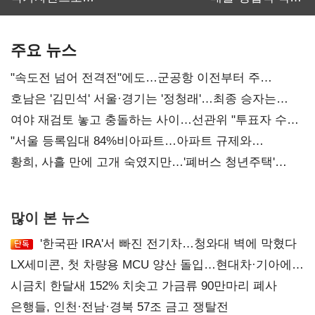
보관·평가·처분'
최대…에이전트
기준은 숙제
AI 수익화 관건
주요 뉴스
"속도전 넘어 전격전"에도…군공항 이전부터 주
52시간까지 '뇌관'
호남은 '김민석' 서울·경기는 '정청래'…최종 승자는
'안갯속'
여야 재검토 놓고 충돌하는 사이…선관위 "투표자 수
오차 당연"
"서울 등록임대 84%비아파트…아파트 규제와
달리해야"
황희, 사흘 만에 고개 숙였지만…'폐버스 청년주택'
후폭풍
많이 본 뉴스
'한국판 IRA'서 빠진 전기차…청와대 벽에 막혔다
LX세미콘, 첫 차량용 MCU 양산 돌입…현대차·기아에
공급
시금치 한달새 152% 치솟고 가금류 90만마리 폐사
은행들, 인천·전남·경북 57조 금고 쟁탈전