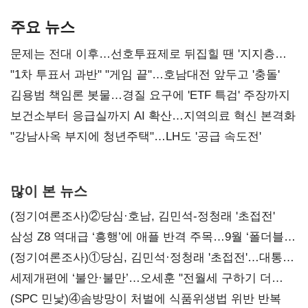
AI 수익화 관건
본궤도
주요 뉴스
문제는 전대 이후…선호투표제로 뒤집힐 땐 '지지층
불복'
"1차 투표서 과반" "게임 끝"…호남대전 앞두고 '충돌'
김용범 책임론 봇물…경질 요구에 'ETF 특검' 주장까지
보건소부터 응급실까지 AI 확산…지역의료 혁신 본격화
"강남사옥 부지에 청년주택"…LH도 '공급 속도전'
많이 본 뉴스
(정기여론조사)②당심·호남, 김민석-정청래 '초접전'
삼성 Z8 역대급 ‘흥행’에 애플 반격 주목…9월 ‘폴더블
대전’
(정기여론조사)①당심, 김민석·정청래 '초접전'…대통령
지지도 '50% 아래로'(종합)
세제개편에 ‘불안·불만’…오세훈 "전월세 구하기 더
힘들어질 것"
(SPC 민낯)④솜방망이 처벌에 식품위생법 위반 반복