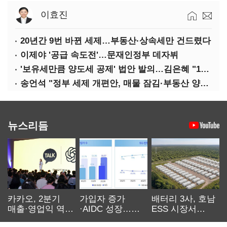
이효진
20년간 9번 바뀐 세제…부동산·상속세만 건드렸다
이제야 '공급 속도전'…문재인정부 데자뷔
'보유세만큼 양도세 공제' 법안 발의…김은혜 "1주택자 세 부담 완화"
송언석 "정부 세제 개편안, 매물 잠김·부동산 양극화 키운다"
뉴스리듬
카카오, 2분기
가입자 증가
배터리 3사, 호남
매출·영업익 역대
·AIDC 성장…
ESS 시장서
최대…에이전트
SKT 2분기 성장
‘격돌’