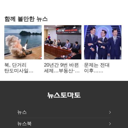
함께 볼만한 뉴스
북, 단거리
20년간 9번 바뀐
문제는 전대
탄도미사일
세제…부동산·
이후…
발사…안보실
상속세만
선호투표제로
"즉각 중단 촉구"
건드렸다
뒤집힐 땐
'지지층 불복'
뉴스
뉴스북