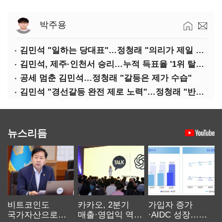
박주용
김민석 "일하는 당대표"…정청래 "의리가 제일 중요"
김민석, 제주·인천서 승리…누적 득표율 '1위 탈환'(종합)
공세 멈춘 김민석…정청래 "갈등은 제가 수습"
김민석 "경선갈등 완전 제로 노력"…정청래 "반명 공세 사과부터"
뉴스리듬
비트코인도
카카오, 2분기
가입자 증가
국가자산으로…'
매출·영업익 역대
·AIDC 성장…