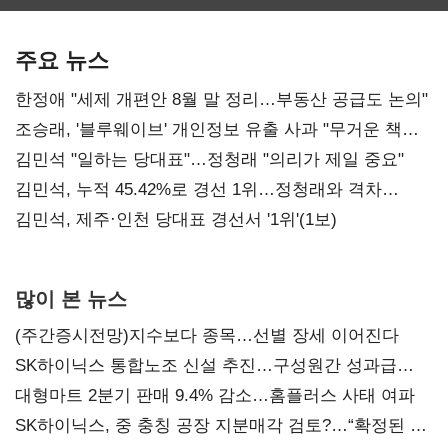
보관·평가·처분'
최대…에이전트
SKT 2분기 성장
기준은 숙제
AI 수익화 관건
본궤도
주요 뉴스
한정애 "세제 개편안 8월 말 정리…부동산 공급도 논의"
조승래, '블루웨이브' 개인정보 유출 사과 "무거운 책임
통감"
김민석 "일하는 당대표"…정청래 "의리가 제일 중요"
김민석, 누적 45.42%로 경선 1위…정청래와 격차
0.86%p(2보)
김민석, 제주·인천 당대표 경선서 '1위'(1보)
많이 본 뉴스
(주간증시전망)지수보다 종목…선별 장세 이어진다
SK하이닉스 통합노조 신설 추진…구성원간 성과급
불만 확산
대형마트 2분기 판매 9.4% 감소…홈플러스 사태 여파
SK하이닉스, 중 충칭 공장 지분매각 검토?…“확정된 바