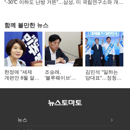
없어”
“-30℃ 이하도 난방 거뜬”…삼성, 미 국립연구소와 개발
협력
함께 볼만한 뉴스
한정애 "세제
조승래,
김민석 "일하는
개편안 8월 말
'블루웨이브'
당대표"…정청래
정리…부동산
개인정보 유출
"의리가 제일
공급도 논의"
사과 "무거운
중요"
책임 통감"
뉴스