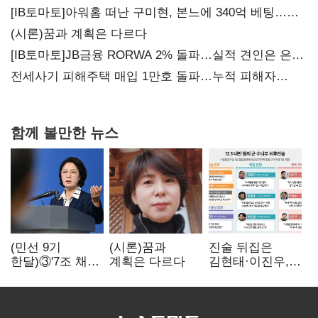
20년만에 '비상재정' 선언 승부수
[IB토마토]아워홈 떠난 구미현, 본느에 340억 베팅…
가족 지배체제 구축
(시론)꿈과 계획은 다르다
[IB토마토]JB금융 RORWA 2% 돌파…실적 견인은 은행
아닌 캐피탈
전세사기 피해주택 매입 1만호 돌파…누적 피해자
4만278명
함께 볼만한 뉴스
(민선 9기
(시론)꿈과
진술 뒤집은
한달)③'7조 채무'
계획은 다르다
김현태·이진우,
곳간에 충격…
박안수는 "국가에
추미애, 20년만에
헌신"…법정서
'비상재정' 선언
드러난 군