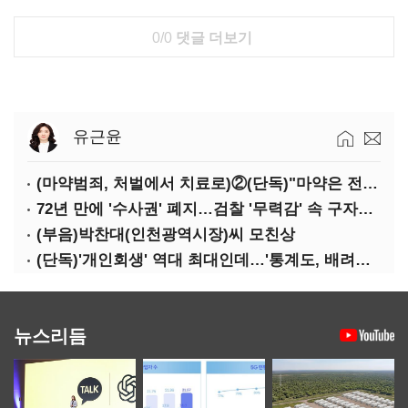
0/0
댓글 더보기
유근윤
(마약범죄, 처벌에서 치료로)②(단독)"마약은 전염병…여성 맞춤형 재활과정 개발 중"
72년 만에 '수사권' 폐지…검찰 '무력감' 속 구자현 사의
(부음)박찬대(인천광역시장)씨 모친상
(단독)'개인회생' 역대 최대인데…'통계도, 배려도' 없는 사법부
뉴스리듬