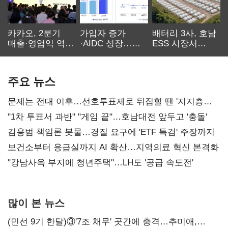
카카오, 2분기
가입자 증가
배터리 3사, 호남
매출·영업익 역대
·AIDC 성장…
ESS 시장서
최대…에이전트
SKT 2분기 성장
‘격돌’
AI 수익화 관건
본궤도
주요 뉴스
문제는 전대 이후…선호투표제로 뒤집힐 땐 '지지층
불복'
"1차 투표서 과반" "게임 끝"…호남대전 앞두고 '충돌'
김용범 책임론 봇물…경질 요구에 'ETF 특검' 주장까지
보건소부터 응급실까지 AI 확산…지역의료 혁신 본격화
"강남사옥 부지에 청년주택"…LH도 '공급 속도전'
많이 본 뉴스
(민선 9기 한달)③'7조 채무' 곳간에 충격…추미애,