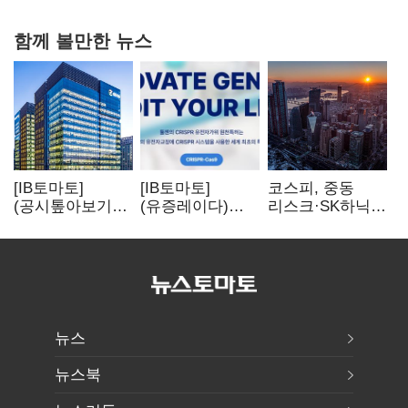
함께 볼만한 뉴스
[IB토마토]
[IB토마토]
코스피, 중동
(공시톺아보기)
(유증레이다)
리스크·SK하닉
수주 공시, 왜
툴젠, 조달액
5% 급락에
바로 매출로
3분의 1 토막…
뒷걸음
잡히지 않을까
특허소송
비용부터 챙긴다
뉴스
뉴스북