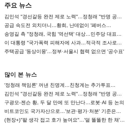
주요 뉴스
김민석 "경선갈등 완전 제로 노력"…정청래 "반명 공세
사과부터"
공급 속도전 외치더니…황희, 난데없이 '폐버스
리모델링' 제안
송영길 측 "정청래, 국힘 '역선택' 대상…민주당 대표로
총선 지휘 못해"
이 대통령 "국가폭력 피해자에 사과…적극적 조사로
진실 밝혀야"
주택공급 '동상이몽'…정부·서울시 협력 없으면 '공수표'
많이 본 뉴스
'정청래 책임론' 꺼낸 친명계…친청계는 추가투표
때리기
김민석 "경선갈등 완전 제로 노력"…정청래 "반명 공세
사과부터"
구광모-젠슨 황, 두 달 만에 또 만난다…로봇·AI 등 논의
비트코인도 국가자산으로…'보관·평가·처분' 기준은
숙제
(현장+)"팔 생각 접고 호가 높여요"…'덜 똘똘한 한 채'
20억 키맞추기