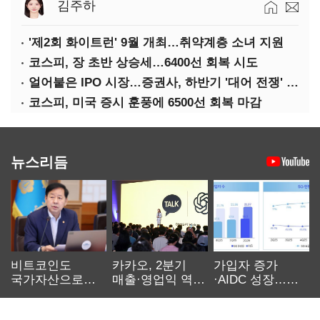
김주하
'제2회 화이트런' 9월 개최…취약계층 소녀 지원
코스피, 장 초반 상승세…6400선 회복 시도
얼어붙은 IPO 시장…증권사, 하반기 '대어 전쟁' 기대
코스피, 미국 증시 훈풍에 6500선 회복 마감
뉴스리듬
비트코인도
카카오, 2분기
가입자 증가
국가자산으로…'
매출·영업익 역대
·AIDC 성장…
보관·평가·처분'
최대…에이전트
SKT 2분기 성장
기준은 숙제
AI 수익화 관건
본궤도