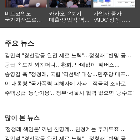
비트코인도
카카오, 2분기
가입자 증가
국가자산으로…'
매출·영업익 역대
·AIDC 성장…
보관·평가·처분'
최대…에이전트
SKT 2분기 성장
기준은 숙제
AI 수익화 관건
본궤도
주요 뉴스
김민석 "경선갈등 완전 제로 노력"…정청래 "반명 공세
사과부터"
공급 속도전 외치더니…황희, 난데없이 '폐버스
리모델링' 제안
송영길 측 "정청래, 국힘 '역선택' 대상…민주당 대표로
총선 지휘 못해"
이 대통령 "국가폭력 피해자에 사과…적극적 조사로
진실 밝혀야"
주택공급 '동상이몽'…정부·서울시 협력 없으면 '공수표'
많이 본 뉴스
'정청래 책임론' 꺼낸 친명계…친청계는 추가투표
때리기
김민석 "경선갈등 완전 제로 노력"…정청래 "반명 공세