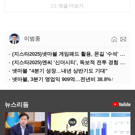
1/1
댓글 더보기
이범종
(지스타2025)넷마블 게임패드 활용, 몬길 '수석' 7대죄 '차석'
(지스타2025)엔씨 '신더시티', 독보적 전투 경험 필요
넷마블 "4분기 성장…내년 상반기도 기대"
넷마블, 3분기 영업익 909억…전년비 38.8%↑
뉴스리듬