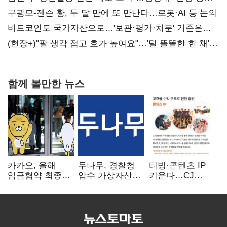
사과부터"
구광모-젠슨 황, 두 달 만에 또 만난다…로봇·AI 등 논의
비트코인도 국가자산으로…'보관·평가·처분' 기준은
숙제
(현장+)"팔 생각 접고 호가 높여요"…'덜 똘똘한 한 채'
20억 키맞추기
함께 볼만한 뉴스
카카오, 올해
두나무, 경찰청
티빙·콘텐츠 IP
임금협약 최종
압수 가상자산
키운다…CJ
타결…연봉 6.3%
보관 맡는다…
ENM, 하반기
인상·격려금
커스터디 사업
글로벌 확장 가속
300만원
최종 낙찰