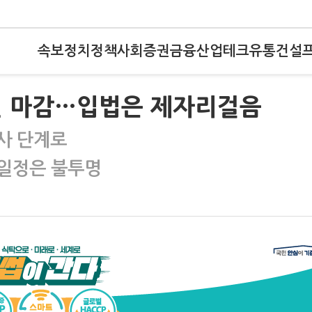
속보
정치
정책
사회
증권
금융
산업
테크
유통
건설
원 마감…입법은 제자리걸음
사 단계로
 일정은 불투명