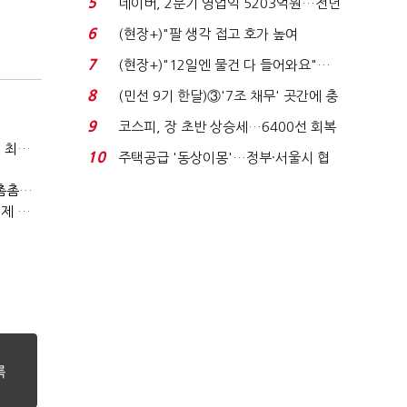
5
네이버, 2분기 영업익 5203억원…전년
비 0.2% 감소...
6
(현장+)"팔 생각 접고 호가 높여
요"…'덜 똘똘한 한 채' 20...
7
(현장+)"12일엔 물건 다 들어와요"…
빈 매대 채우며 문 연 ...
8
(민선 9기 한달)③'7조 채무' 곳간에 충
격…추미애, 20년...
9
코스피, 장 초반 상승세…6400선 회복
두나무, 경찰청 압수 가상자산 보관 맡는다…커스터디 사업 최종 낙찰
시도
10
주택공급 '동상이몽'…정부·서울시 협
력 없으면 '공수표'...
게임산업법 전면 손질 공감대…"낡은 규제 걷고 안전장치 촘촘히 해야"
(최홍규의 피지컬 AI)로봇이 사람을 먹여 살린다, 그런데 언제 먹여야 할지는 모른다