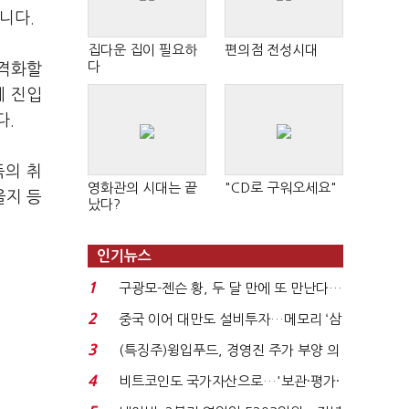
니다.
집다운 집이 필요하
편의점 전성시대
다
본격화할
에 진입
다.
득의 취
영화관의 시대는 끝
"CD로 구워오세요"
을지 등
났다?
인기뉴스
1
구광모-젠슨 황, 두 달 만에 또 만난다…
로봇·AI 등 논...
2
중국 이어 대만도 설비투자…메모리 ‘삼
국전쟁’
3
(특징주)윙입푸드, 경영진 주가 부양 의
지에 상한가...
4
비트코인도 국가자산으로…'보관·평가·
처분' 기준은 ...