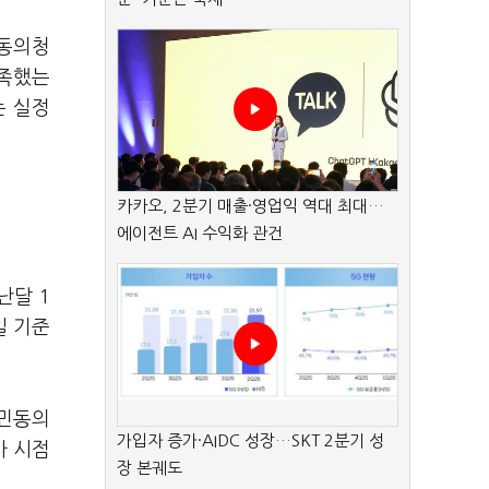
민동의청
충족했는
는 실정
카카오, 2분기 매출·영업익 역대 최대…
에이전트 AI 수익화 관건
난달 1
일 기준
국민동의
가입자 증가·AIDC 성장…SKT 2분기 성
사 시점
장 본궤도