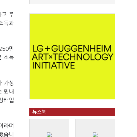
다고 주
자소득과
250만
년 소득
.
가 가상
는 원내
 상태입
뉴스북
"이라며
말했습니