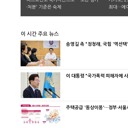
·처분' 기준은 숙제
최대…에이
이 시간 주요 뉴스
송영길 측 "정청래, 국힘 '역선
이 대통령 "국가폭력 피해자에 
주택공급 '동상이몽'…정부·서울시