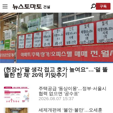
구독
건설
(현장+)"팔 생각 접고 호가 높여요"…'덜 똘
똘한 한 채' 20억 키맞추기
주택공급 '동상이몽'…정부·서울시
협력 없으면 '공수표'
2026.08.07 15:37
세제개편에 ‘불안·불만’…오세훈