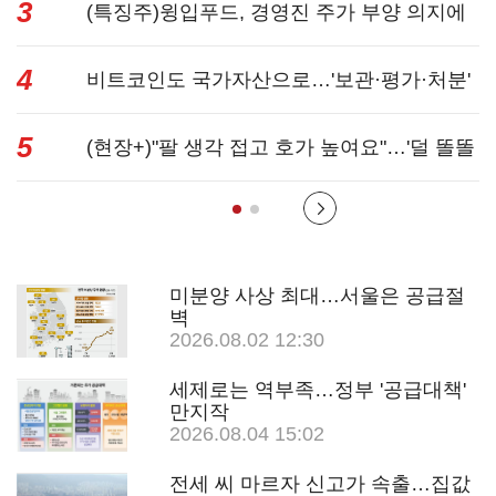
3
쟁’
(특징주)윙입푸드, 경영진 주가 부양 의지에
4
상한가...
비트코인도 국가자산으로…'보관·평가·처분'
5
기준은 ...
(현장+)"팔 생각 접고 호가 높여요"…'덜 똘똘
한 한 채' 20...
미분양 사상 최대…서울은 공급절
벽
2026.08.02 12:30
세제로는 역부족…정부 '공급대책'
만지작
2026.08.04 15:02
전세 씨 마르자 신고가 속출…집값