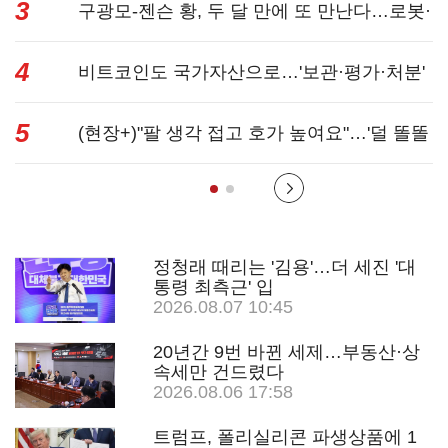
3
"반명 공세 사...
구광모-젠슨 황, 두 달 만에 또 만난다…로봇·
4
AI 등 논...
비트코인도 국가자산으로…'보관·평가·처분'
5
기준은 ...
(현장+)"팔 생각 접고 호가 높여요"…'덜 똘똘
한 한 채' 20...
정청래 때리는 '김용'…더 세진 '대
통령 최측근' 입
2026.08.07 10:45
20년간 9번 바뀐 세제…부동산·상
속세만 건드렸다
2026.08.06 17:58
트럼프, 폴리실리콘 파생상품에 1