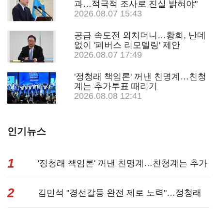
과…적극적 조사로 진실 밝혀야"
2026.08.07 15:43
공급 속도전 외치더니…황희, 난데
없이 '폐버스 리모델링' 제안
2026.08.07 17:49
'정청래 책임론' 꺼낸 친명계…친청
계는 추가투표 때리기
2026.08.08 12:41
인기뉴스
1
'정청래 책임론' 꺼낸 친명계…친청계는 추가
2
투표 때리기...
김민석 "경선갈등 완전 제로 노력"…정청래