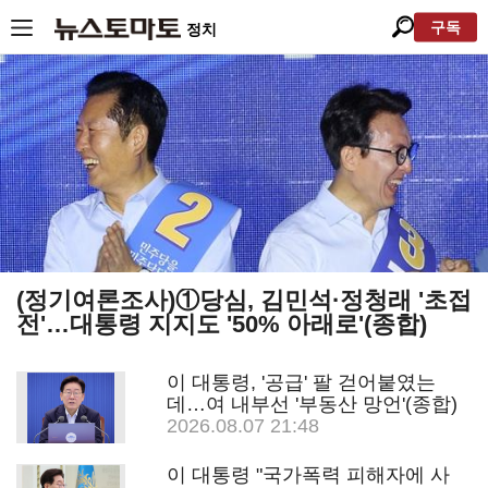
구독
정치
(정기여론조사)①당심, 김민석·정청래 '초접
전'…대통령 지지도 '50% 아래로'(종합)
이 대통령, '공급' 팔 걷어붙였는
데…여 내부선 '부동산 망언'(종합)
2026.08.07 21:48
이 대통령 "국가폭력 피해자에 사