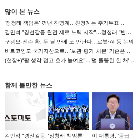
많이 본 뉴스
'정청래 책임론' 꺼낸 친명계…친청계는 추가투표
때리기
김민석 "경선갈등 완전 제로 노력 시작"…정청래 "반명
공세 사과부터 해야"
구광모-젠슨 황, 두 달 만에 또 만난다…로봇·AI 등 논의
비트코인도 국가자산으로…'보관·평가·처분' 기준은
숙제
(현장+)"팔 생각 접고 호가 높여요"…'덜 똘똘한 한 채'
20억 키맞추기
함께 볼만한 뉴스
김민석 "경선갈등
'정청래 책임론'
이 대통령, '공급'