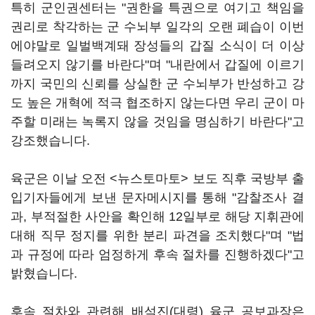
특히 군인권센터는 "권한을 특권으로 여기고 책임을
권리로 착각하는 군 수뇌부 일각의 오랜 폐습이 이번
에야말로 일벌백계돼 장성들의 갑질 소식이 더 이상
들려오지 않기를 바란다"며 "내란에서 갑질에 이르기
까지 국민의 신뢰를 상실한 군 수뇌부가 반성하고 강
도 높은 개혁에 적극 협조하지 않는다면 우리 군이 마
주할 미래는 녹록지 않을 것임을 명심하기 바란다"고
강조했습니다.
육군은 이날 오전 <뉴스토마토> 보도 직후 국방부 출
입기자들에게 보낸 문자메시지를 통해 "감찰조사 결
과, 부적절한 사안을 확인해 12일부로 해당 지휘관에
대해 직무 정지를 위한 분리 파견을 조치했다"며 "법
과 규정에 따라 엄정하게 후속 절차를 진행하겠다"고
밝혔습니다.
후속 절차와 관련해 배석진(대령) 육군 공보과장은