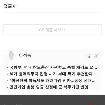
댓글
0
0/0
댓글 더보기
이석종
국방부, 역대 참모총장 사관학교 통합 재검토 요구에 "다양한 의견 수렴해 합리적 시스템 만들 것"
AI가 병역의무자 입영 시기·부대·특기 추천한다
"첨단전력 획득제도 패러다임 전환…상생 생태계 조성해 대체불가 K-방산 도약"
민간기업 호봉·임금 산정에 군 복무기간 반영