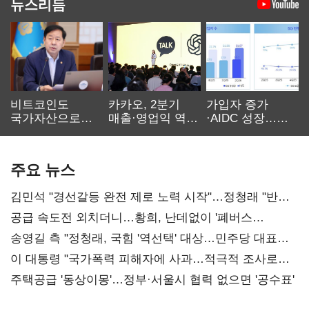
뉴스리듬
비트코인도
카카오, 2분기
가입자 증가
국가자산으로…'
매출·영업익 역대
·AIDC 성장…
보관·평가·처분'
최대…에이전트
SKT 2분기 성장
기준은 숙제
AI 수익화 관건
본궤도
주요 뉴스
김민석 "경선갈등 완전 제로 노력 시작"…정청래 "반명
공세 사과부터"
공급 속도전 외치더니…황희, 난데없이 '폐버스
리모델링' 제안
송영길 측 "정청래, 국힘 '역선택' 대상…민주당 대표로
총선 지휘 못해"
이 대통령 "국가폭력 피해자에 사과…적극적 조사로
진실 밝혀야"
주택공급 '동상이몽'…정부·서울시 협력 없으면 '공수표'