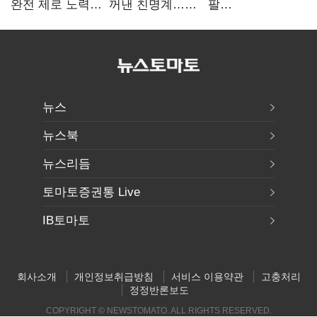
완전 제로 노력
꺼낸 친명계…
팔
시작"…정청래
친청계는
걷어붙였는데…
"반명 공세
추가투표 때리기
여 내부선
사과부터"
'부동산
망언'(종합)
뉴스
뉴스북
뉴스리듬
토마토증권통 Live
IB토마토
회사소개
개인정보취급방침
서비스 이용약관
고충처리
정정반론보도
COPYRIGHT © NEWSTOMATO. ALL RIGHTS RESERVED.