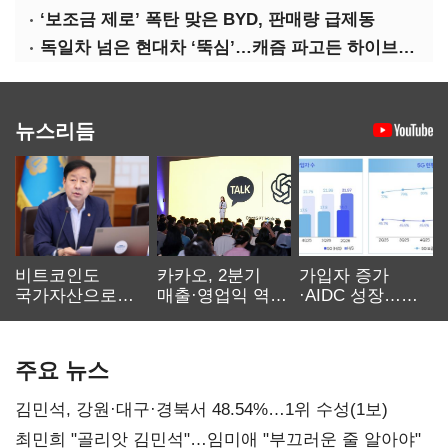
‘보조금 제로’ 폭탄 맞은 BYD, 판매량 급제동
독일차 넘은 현대차 ‘뚝심’…캐즘 파고든 하이브리드 역전극
뉴스리듬
비트코인도
카카오, 2분기
가입자 증가
국가자산으로…'
매출·영업익 역대
·AIDC 성장…
보관·평가·처분'
최대…에이전트
SKT 2분기 성장
기준은 숙제
AI 수익화 관건
본궤도
주요 뉴스
김민석, 강원·대구·경북서 48.54%…1위 수성(1보)
최민희 "골리앗 김민석"…임미애 "부끄러운 줄 알아야"