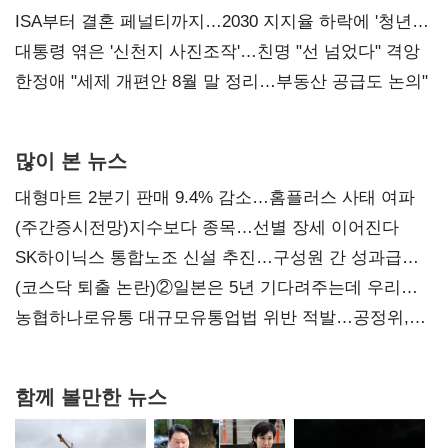
ISA부터 결혼 페널티까지…2030 지지율 하락에 '청년
챙기기'
대통령 엮은 '신천지 사진조작'…친명 "선 넘었다" 격앙
한정애 "세제 개편안 8월 말 정리…부동산 공급도 논의"
많이 본 뉴스
대형마트 2분기 판매 9.4% 감소…홈플러스 사태 여파
(주간증시전망)지수보다 종목…선별 장세 이어진다
SK하이닉스 통합노조 신설 추진…구성원 간 성과급
불만 확산
(코스닥 퇴출 논란)②일본은 5년 기다려주는데 우리는
당장 퇴출?…시간만으론 부족한 코스닥 구하기
농협하나로유통 대규모유통업법 위반 적발…공정위,
과징금 4억6200만원 부과
함께 볼만한 뉴스