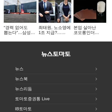
“경력 없어도
최태원, 노소영에
본업 살아난
뽑는다”…삼성
1조 지급?…
코오롱인더
·TSMC, 미
재상고 여부 주목
·HS효성…AI·
반도체 인재
배터리 소재로
쟁탈전
보폭 확대
뉴스
뉴스북
뉴스리듬
토마토증권통 Live
IB토마토