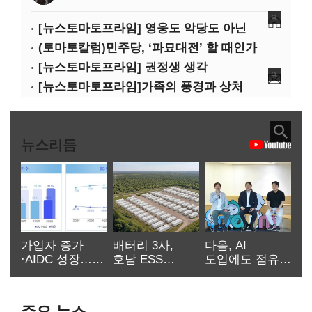
[뉴스토마토프라임] 영웅도 악당도 아닌
(토마토칼럼)민주당, ‘파묘대전’ 할 때인가
[뉴스토마토프라임] 권정생 생각
[뉴스토마토프라임]가족의 풍경과 상처
뉴스리듬
가입자 증가
배터리 3사,
다음, AI
·AIDC 성장…
호남 ESS
도입에도 점유율
SKT 2분기 성장
시장서 ‘격돌’
2%…에이전트
본궤도
차별화가 관건
주요 뉴스