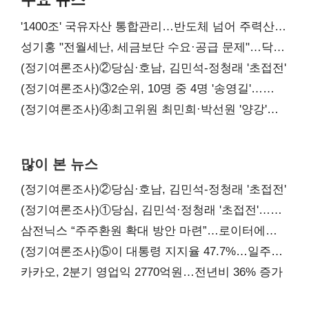
'1400조' 국유자산 통합관리…반도체 넘어 주력산업
구조혁신
성기홍 "전월세난, 세금보단 수요·공급 문제"…닥공
시사
(정기여론조사)②당심·호남, 김민석-정청래 '초접전'
(정기여론조사)③2순위, 10명 중 4명 '송영길'…
정청래 '한 자릿수'
(정기여론조사)④최고위원 최민희·박선원 '양강'…
서미화·이성윤·임미애 뒤이어
많이 본 뉴스
(정기여론조사)②당심·호남, 김민석-정청래 '초접전'
(정기여론조사)①당심, 김민석·정청래 '초접전'…
대통령 지지도 '50% 아래로'(종합)
삼전닉스 “주주환원 확대 방안 마련”…로이터에
성명 보내
(정기여론조사)⑤이 대통령 지지율 47.7%…일주일
만에 다시 40%대
카카오, 2분기 영업익 2770억원…전년비 36% 증가