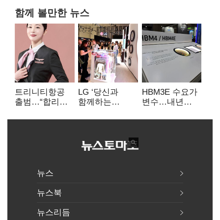
함께 볼만한 뉴스
트리니티항공
LG ‘당신과
HBM3E 수요가
출범…“합리적
함께하는
변수…내년
가격·기대 이상
혁신’…IFA서
HBM 왕좌
서비스로 승부”
‘차세대 AI 홈’
노리는 삼성
비전 공개
뉴스
뉴스북
뉴스리듬