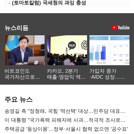
(토마토칼럼) 국세청의 과잉 충성
뉴스리듬
비트코인도
카카오, 2분기
가입자 증가
국가자산으로…'
매출·영업익 역대
·AIDC 성장…
보관·평가·처분'
최대…에이전트
SKT 2분기 성장
기준은 숙제
AI 수익화 관건
본궤도
주요 뉴스
송영길 측 "정청래, 국힘 '역선택' 대상…민주당 대표로
총선 지휘 못해"
이 대통령 "국가폭력 피해자에 사과…적극적 조사로
진실 밝혀야"
주택공급 '동상이몽'…정부·서울시 협력 없으면 '공수표'