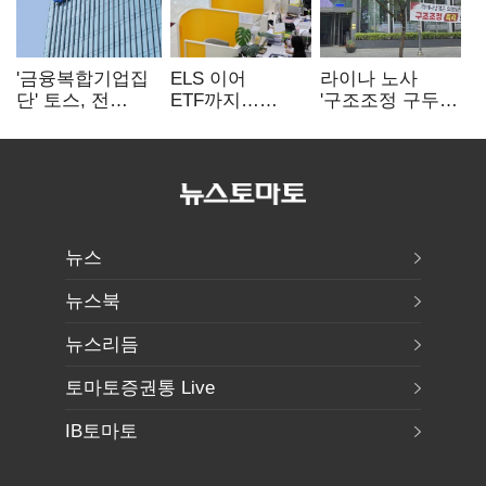
'금융복합기업집
ELS 이어
라이나 노사
단' 토스, 전
ETF까지…
'구조조정 구두
계열사 내부통제
고위험상품 판매
합의안' 도출
표준화
제동 걸린 은행
뉴스
뉴스북
뉴스리듬
토마토증권통 Live
IB토마토