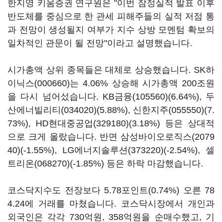
한지영 키움증권 연구원은 "이번 잠정실적 발표 이후
반도체를 중심으로 한 관세 피해주들의 실적 저점 통
과 전망이 생성될지 여부가 지수 상방 모멘텀 확보의
일차적인 관문이 될 전망"이라고 설명했습니다.
시가총액 상위 종목들은 대체로 상승했습니다.
SK하
이닉스(000660)
는 4.06% 상승해 시가총액 200조원
을 다시 넘어섰습니다.
KB금융(105560)
(6.64%),
두
산에너빌리티(034020)
(5.88%),
신한지주(055550)
(7.
73%),
HD현대중공업(329180)
(3.18%) 등은 상대적
으로 크게 올랐습니다. 반면
삼성바이오로직스(2079
40)
(-1.55%),
LG에너지솔루션(373220)
(-2.54%),
셀
트리온(068270)
(-1.85%) 등은 하락 마감했습니다.
코스닥지수도 전장보다 5.78포인트(0.74%) 오른 78
4.24에 거래를 마쳤습니다. 코스닥시장에서 개인과
외국인은 각각 730억원, 358억원을 순매수했고, 기