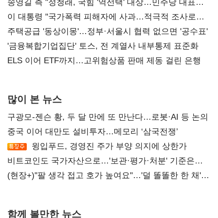
송영길 측 "정청래, 국힘 '역선택' 대상…민주당 대표로
총선 지휘 못해"
이 대통령 "국가폭력 피해자에 사과…적극적 조사로
진실 밝혀야"
주택공급 '동상이몽'…정부·서울시 협력 없으면 '공수표'
'금융복합기업집단' 토스, 전 계열사 내부통제 표준화
ELS 이어 ETF까지…고위험상품 판매 제동 걸린 은행
많이 본 뉴스
구광모-젠슨 황, 두 달 만에 또 만난다…로봇·AI 등 논의
중국 이어 대만도 설비투자…메모리 ‘삼국전쟁’
윙입푸드, 경영진 주가 부양 의지에 상한가
비트코인도 국가자산으로…'보관·평가·처분' 기준은
숙제
(현장+)"팔 생각 접고 호가 높여요"…'덜 똘똘한 한 채'
20억 키맞추기
함께 볼만한 뉴스