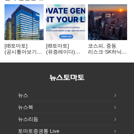
[IB토마토]
[IB토마토]
코스피, 중동
(공시톺아보기)
(유증레이다)
리스크·SK하닉
수주 공시, 왜
툴젠, 조달액
5% 급락에
바로 매출로
3분의 1 토막…
뒷걸음
잡히지 않을까
특허소송
비용부터 챙긴다
뉴스
뉴스북
뉴스리듬
토마토증권통 Live