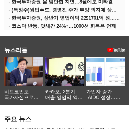
한국투자증권 올 임단협 지연…8월에도 미타결
(특징주)윙입푸드, 경영진 주가 부양 의지에 상한가
한국투자증권, 상반기 영업이익 2조1701억 원… 전년비 89.1%↑
코스닥 반등, 닷새간 24%↑…1000선 회복은 언제
뉴스리듬
비트코인도
카카오, 2분기
가입자 증가
국가자산으로…'
매출·영업익 역대
·AIDC 성장…
보관·평가·처분'
최대…에이전트
SKT 2분기 성장
기준은 숙제
AI 수익화 관건
본궤도
주요 뉴스