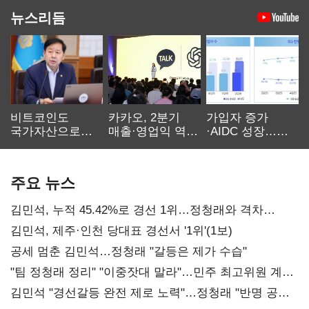
뉴스리듬
비트코인도
카카오, 2분기
가입자 증가
국가자산으로…'
매출·영업익 역대
·AIDC 성장…
보관·평가·처분'
최대…에이전트
SKT 2분기 성장
기준은 숙제
AI 수익화 관건
본궤도
주요 뉴스
김민석, 누적 45.42%로 경선 1위…정청래와 격차
0.86%p(2보)
김민석, 제주·인천 당대표 경선서 '1위'(1보)
공세 멈춘 김민석…정청래 "갈등은 제가 수습"
"팀 정청래 정리" "이중잣대 말라"…민주 최고위원 계파
다툼 격화
김민석 "경선갈등 완전 제로 노력"…정청래 "반명 공세