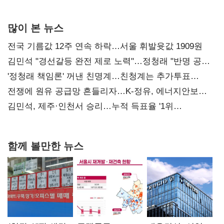
사과부터"
많이 본 뉴스
전국 기름값 12주 연속 하락…서울 휘발윳값 1909원
김민석 "경선갈등 완전 제로 노력"…정청래 "반명 공세
사과부터"
'정청래 책임론' 꺼낸 친명계…친청계는 추가투표
때리기
전쟁에 원유 공급망 흔들리자…K-정유, 에너지안보
핵심으로 재부상
김민석, 제주·인천서 승리…누적 득표율 '1위
탈환'(종합)
함께 볼만한 뉴스