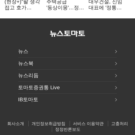
(현장+)"팔 생각
주택공급
대우건설, 신임
접고 호가
'동상이몽'…정부
대표에 '정통
높여요"…'덜
·서울시 협력
대우맨' 이강석
똘똘한 한 채'
없으면 '공수표'
부사장 내정
20억 키맞추기
뉴스
뉴스북
뉴스리듬
토마토증권통 Live
IB토마토
회사소개
개인정보취급방침
서비스 이용약관
고충처리
정정반론보도