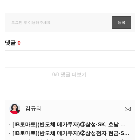
댓글
0
0/0
댓글 더보기
김규리
[IB토마토](반도체 메가투자)③삼성·SK, 호남 동시 출격…인력·협력사 쟁탈전
[IB토마토](반도체 메가투자)②삼성전자 현금·SDI 차입…엇갈린 2655조 투자체력