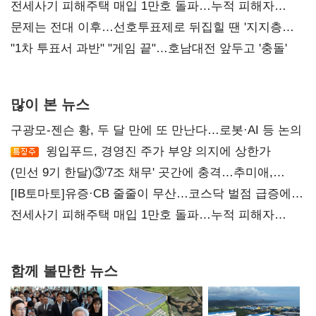
재건"
전세사기 피해주택 매입 1만호 돌파…누적 피해자
4만278명
문제는 전대 이후…선호투표제로 뒤집힐 땐 '지지층
불복'
"1차 투표서 과반" "게임 끝"…호남대전 앞두고 '충돌'
많이 본 뉴스
구광모-젠슨 황, 두 달 만에 또 만난다…로봇·AI 등 논의
윙입푸드, 경영진 주가 부양 의지에 상한가
(민선 9기 한달)③'7조 채무' 곳간에 충격…추미애,
20년만에 '비상재정' 선언 승부수
[IB토마토]유증·CB 줄줄이 무산…코스닥 벌점 급증에
상폐 압박
전세사기 피해주택 매입 1만호 돌파…누적 피해자
4만278명
함께 볼만한 뉴스