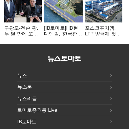
구광모-젠슨 황,
[IB토마토]HD현
포스코퓨처엠,
두 달 만에 또
대엔솔, '한국판
LFP 양극재 첫
만난다…로봇·AI
IRA' 수혜 부상…
대규모 공급…
등 논의
세액공제 선택이
ESS 시장 공략
변수
뉴스
뉴스북
뉴스리듬
토마토증권통 Live
IB토마토