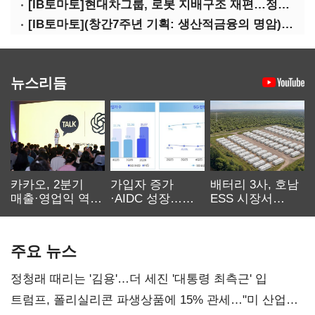
[IB토마토]현대차그룹, 로봇 지배구조 재편…정의선 1245억 추가 투입 유력
[IB토마토](창간7주년 기획: 생산적금융의 명암)③선택받은 산업, 커진 자금격차
뉴스리듬
카카오, 2분기
가입자 증가
배터리 3사, 호남
매출·영업익 역대
·AIDC 성장…
ESS 시장서
최대…에이전트
SKT 2분기 성장
‘격돌’
AI 수익화 관건
본궤도
주요 뉴스
정청래 때리는 '김용'…더 세진 '대통령 최측근' 입
트럼프, 폴리실리콘 파생상품에 15% 관세…"미 산업