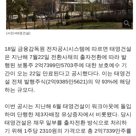
(사진=태영건설)
18일 금융감독원 전자공시시스템에 따르면 태영건설
은 지난해 7월22일 전환사채의 출자전환에 따라 발
행된 보통주 2억7399만5703주에 대한 보호예수 기
간이 오는 22일 만료된다고 공시했다다. 이는 태영건
설 전체 발행주식(2억9385만5621)의 약 93%에 해당
하는 규모다.
이번 공시는 지난해 6월 태영건설이 워크아웃에 돌입
하며 단행한 제3자배정 유상증자에서 비롯됐다. 당시
태영건설은 채무 일부를 출자전환 방식으로 처리하
기 위해 1주당 2310원의 가격으로 총 2억7339만주를