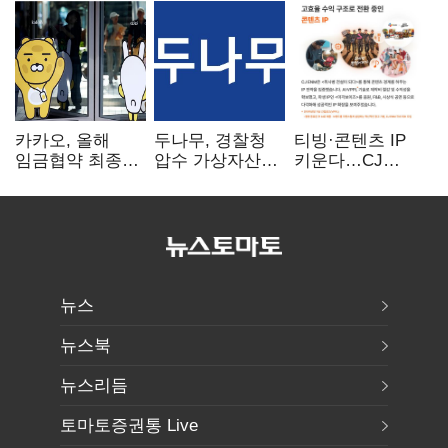
카카오, 올해
두나무, 경찰청
티빙·콘텐츠 IP
임금협약 최종
압수 가상자산
키운다…CJ
타결…연봉 6.3%
보관 맡는다…
ENM, 하반기
인상·격려금
커스터디 사업
글로벌 확장 가속
300만원
최종 낙찰
뉴스
뉴스북
뉴스리듬
토마토증권통 Live