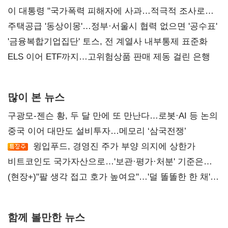
총선 지휘 못해"
이 대통령 "국가폭력 피해자에 사과…적극적 조사로
진실 밝혀야"
주택공급 '동상이몽'…정부·서울시 협력 없으면 '공수표'
'금융복합기업집단' 토스, 전 계열사 내부통제 표준화
ELS 이어 ETF까지…고위험상품 판매 제동 걸린 은행
많이 본 뉴스
구광모-젠슨 황, 두 달 만에 또 만난다…로봇·AI 등 논의
중국 이어 대만도 설비투자…메모리 ‘삼국전쟁’
윙입푸드, 경영진 주가 부양 의지에 상한가
비트코인도 국가자산으로…'보관·평가·처분' 기준은
숙제
(현장+)"팔 생각 접고 호가 높여요"…'덜 똘똘한 한 채'
20억 키맞추기
함께 볼만한 뉴스