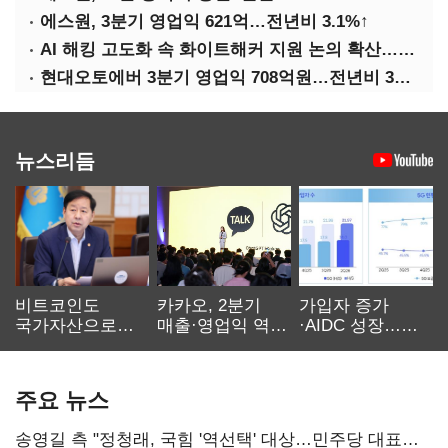
에스원, 3분기 영업익 621억…전년비 3.1%↑
AI 해킹 고도화 속 화이트해커 지원 논의 확산…'버그바운티' 재조명
현대오토에버 3분기 영업익 708억원…전년비 34.8%↑
뉴스리듬
비트코인도
카카오, 2분기
가입자 증가
국가자산으로…'
매출·영업익 역대
·AIDC 성장…
보관·평가·처분'
최대…에이전트
SKT 2분기 성장
기준은 숙제
AI 수익화 관건
본궤도
주요 뉴스
송영길 측 "정청래, 국힘 '역선택' 대상…민주당 대표로